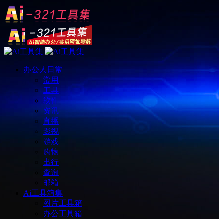
办公人日常
常用
工具
软件
资讯
直播
影视
游戏
购物
出行
查询
邮箱
Ai工具箱集
图片工具箱
办公工具箱