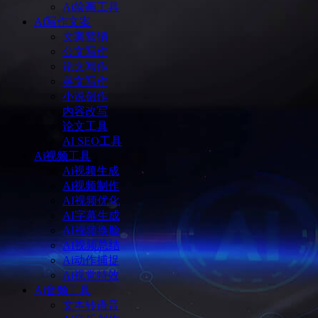
Ai绘画工具
Ai写作文案
文案营销
公文写作
论文写作
英文写作
小说创作
内容改写
论文工具
AI SEO工具
Ai视频工具
Ai视频生成
Ai视频制作
AI视频优化
AI字幕生成
AI视频换脸
AI视频总结
Ai动作捕捉
Ai视觉特效
Ai音频工具
文本转语音