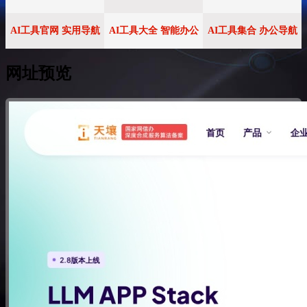
AI工具官网 实用导航
AI工具大全 智能办公
AI工具集合 办公导航
网址预览