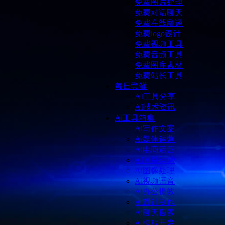
免费图片处理
免费对话聊天
免费在线翻译
免费logo设计
免费视频工具
免费音频工具
免费图库素材
免费站长工具
每日尝鲜
AI工具分享
AI技术资讯
Ai工具箱集
Ai写作文案
Ai媒体运营
Ai电商运营
AI直播运营
Ai图像处理
Ai视频语音
Ai办公提效
Ai设计制作
Ai聊天搜索
Ai编程开发