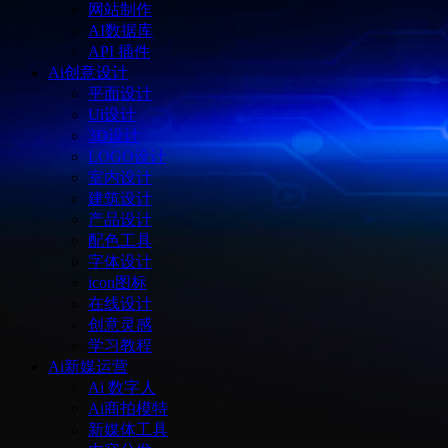
网站制作
AI数据库
API 插件
Ai创意设计
平面设计
Ui设计
3D设计
LOGO设计
室内设计
建筑设计
产品设计
配色工具
字体设计
icon图标
在线设计
创意灵感
学习教程
Ai新媒运营
Ai 数字人
Ai商拍模特
新媒体工具