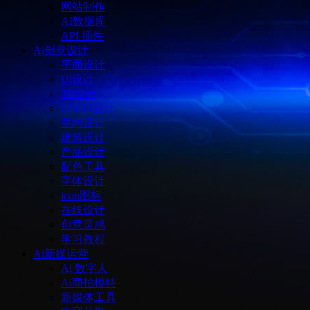
网站制作
AI数据库
API 插件
Ai创意设计
平面设计
Ui设计
3D设计
LOGO设计
室内设计
建筑设计
产品设计
配色工具
字体设计
icon图标
在线设计
创意灵感
学习教程
Ai新媒运营
Ai 数字人
Ai商拍模特
新媒体工具