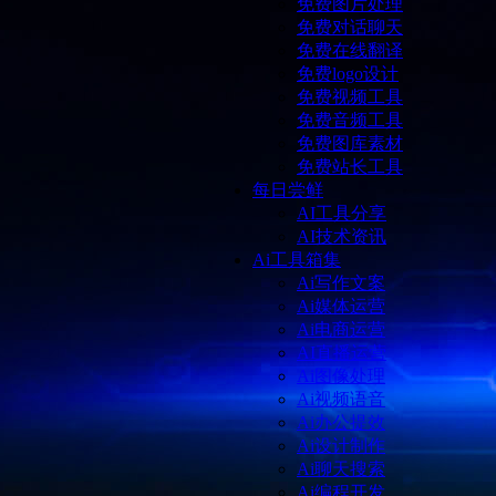
免费图片处理
免费对话聊天
免费在线翻译
免费logo设计
免费视频工具
免费音频工具
免费图库素材
免费站长工具
每日尝鲜
AI工具分享
AI技术资讯
Ai工具箱集
Ai写作文案
Ai媒体运营
Ai电商运营
AI直播运营
Ai图像处理
Ai视频语音
Ai办公提效
Ai设计制作
Ai聊天搜索
Ai编程开发