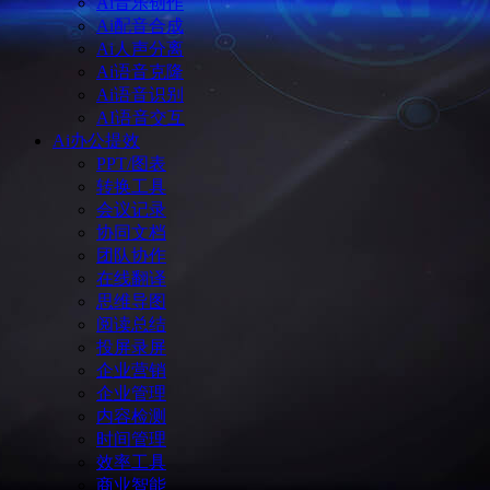
Ai音乐创作
Ai配音合成
Ai人声分离
Ai语音克隆
Ai语音识别
AI语音交互
Ai办公提效
PPT/图表
转换工具
会议记录
协同文档
团队协作
在线翻译
思维导图
阅读总结
投屏录屏
企业营销
企业管理
内容检测
时间管理
效率工具
商业智能