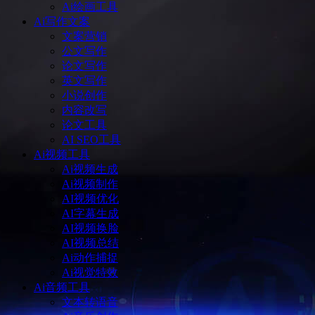
Ai绘画工具
Ai写作文案
文案营销
公文写作
论文写作
英文写作
小说创作
内容改写
论文工具
AI SEO工具
Ai视频工具
Ai视频生成
Ai视频制作
AI视频优化
AI字幕生成
AI视频换脸
AI视频总结
Ai动作捕捉
Ai视觉特效
Ai音频工具
文本转语音