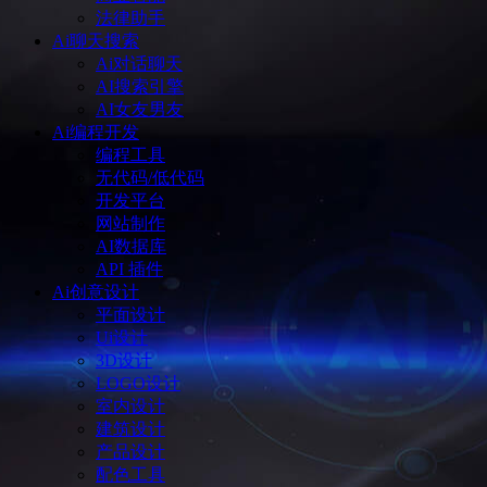
法律助手
Ai聊天搜索
Ai对话聊天
AI搜索引擎
AI女友男友
Ai编程开发
编程工具
无代码/低代码
开发平台
网站制作
AI数据库
API 插件
Ai创意设计
平面设计
Ui设计
3D设计
LOGO设计
室内设计
建筑设计
产品设计
配色工具