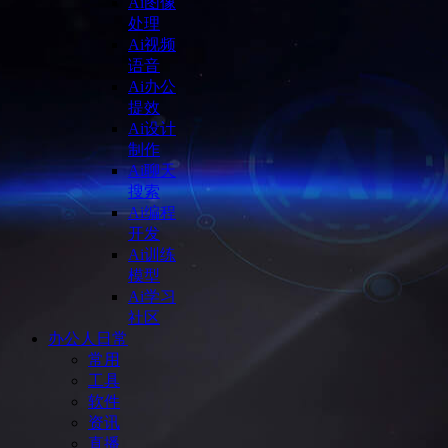
Ai图像
处理
Ai视频
语音
Ai办公
提效
Ai设计
制作
Ai聊天
搜索
Ai编程
开发
Ai训练
模型
Ai学习
社区
办公人日常
常用
工具
软件
资讯
直播