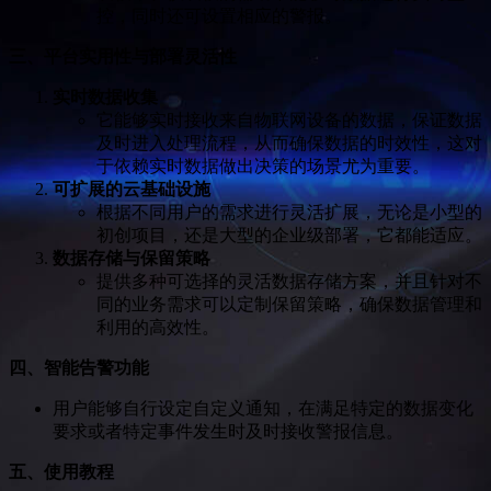
控，同时还可设置相应的警报。
三、平台实用性与部署灵活性
实时数据收集
它能够实时接收来自物联网设备的数据，保证数据
及时进入处理流程，从而确保数据的时效性，这对
于依赖实时数据做出决策的场景尤为重要。
可扩展的云基础设施
根据不同用户的需求进行灵活扩展，无论是小型的
初创项目，还是大型的企业级部署，它都能适应。
数据存储与保留策略
提供多种可选择的灵活数据存储方案，并且针对不
同的业务需求可以定制保留策略，确保数据管理和
利用的高效性。
四、智能告警功能
用户能够自行设定自定义通知，在满足特定的数据变化
要求或者特定事件发生时及时接收警报信息。
五、使用教程