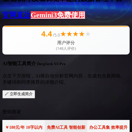
官网直达
Gemini3免费使用
4.4
★
★
★
★
★
/5.0
用户评分
(148人评价)
AI智能工具简介
DeepSeek V4 Pro
点击下方按钮，AI将自动分析官网内容，生成包含新闻稿、
关键词和同类推荐的详细介绍。
🪄 立即生成简介
赞助商家
￥180元/年 10字以内
免费AI工具 智能创新
办公工具集 效率提升