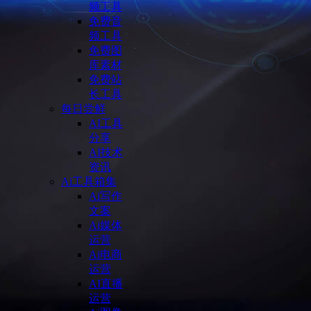
频工具
免费音
频工具
免费图
库素材
免费站
长工具
每日尝鲜
AI工具
分享
AI技术
资讯
Ai工具箱集
Ai写作
文案
Ai媒体
运营
Ai电商
运营
AI直播
运营