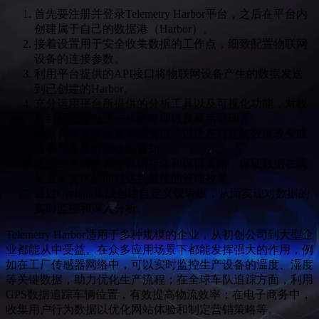
首先要注册并登录Telemetry Harbor平台，之后在平台内
创建属于自己的数据港（Harbor）。
接着设置用于安全收集数据的工作点，细致配置物联网
设备的连接参数。
利用平台提供的API接口将物联网设备产生的数据发送
到已创建的Harbor。
充分运用平台所提供的分析工具以及可视化功能，对收
集到的数据做进一步的处理以及展示呈现。
根据具体需求设置智能警报，以便在特定的数据改变或
者事件发生时能收到通知。
根据业务需求调整数据存储和保留策略，保证数据在满
足业务需求的同时达到最佳的管理效果。
通过Grafana集成创建自定义仪表板，从而实现对数据的
实时监控和深入分析。
Telemetry Harbor适用于多种规模的企业，从初创公司到大型企
业都能从中受益。在众多应用场景下都能发挥强大的作用，例
如在工厂传感器网络中，可以实时监控生产设备的温度、湿度
等关键数据，助力优化生产流程；在全球车队追踪方面，利用
GPS数据追踪车辆位置，有效提高物流效率；在电子商务中，
收集用户行为数据以优化网站体验和制定营销策略等。