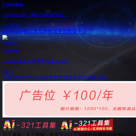
Crustdata
Crustdata是一家B2B数据平台...
1,147
0
EN
商业智能工具
实时数据更新
数据平台
Caplena
【企业级客户洞察利器】Caple...
980
0
AI反馈分析平台
EN
全渠道数据整合
动态策略优化
Ai工具集 - 人工智能 - 是专注Ai人工智能软件推荐的免费AI工