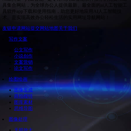
具集合网站，为全球办公人提供最新、最全面的ai人工智能工
具软件app下载和使用指南，助您更好地应用AI人工智能技
术。是实现高效办公轻松生活的实用网址导航网站！
友链申请
网站提交
网站地图
关于我们
写作文案
公文写作
小说创作
文案营销
论文写作
绘图绘画
图像生成
商拍模特
图库素材
思维导图
图像处理
无损放大