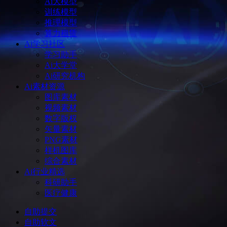
Ai大模型
训练模型
推理模型
算力租赁
Ai学习社区
学习助手
Ai大学堂
Ai研究机构
Ai素材资源
图库素材
视频素材
数字版权
矢量素材
PNG素材
样机图库
综合素材
Ai行业精选
科研助手
医疗健康
自助提交
自助软文