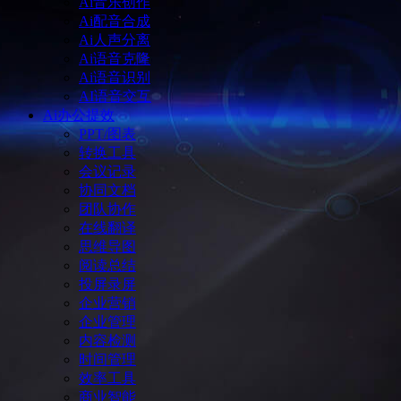
Ai音乐创作
Ai配音合成
Ai人声分离
Ai语音克隆
Ai语音识别
AI语音交互
Ai办公提效
PPT/图表
转换工具
会议记录
协同文档
团队协作
在线翻译
思维导图
阅读总结
投屏录屏
企业营销
企业管理
内容检测
时间管理
效率工具
商业智能