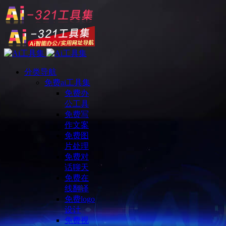
分类导航
免费ai工具集
免费办
公工具
免费写
作文案
免费图
片处理
免费对
话聊天
免费在
线翻译
免费logo
设计
免费视