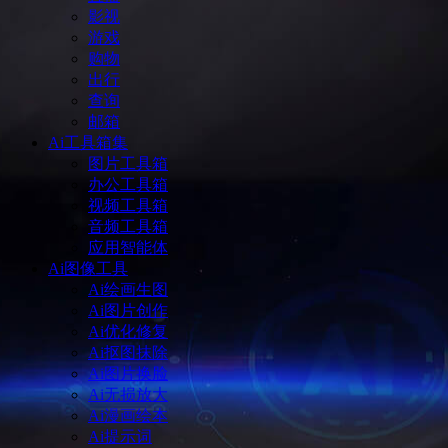
影视
游戏
购物
出行
查询
邮箱
Ai工具箱集
图片工具箱
办公工具箱
视频工具箱
音频工具箱
应用智能体
Ai图像工具
Ai绘画生图
Ai图片创作
Ai优化修复
Ai抠图抹除
Ai图片换脸
Ai无损放大
Ai漫画绘本
Ai提示词