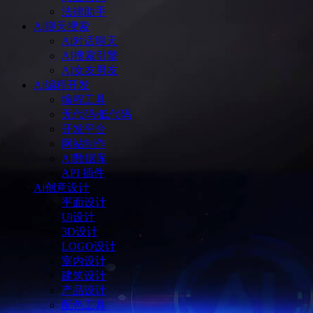
法律助手
Ai聊天搜索
Ai对话聊天
AI搜索引擎
AI女友男友
Ai编程开发
编程工具
无代码/低代码
开发平台
网站制作
AI数据库
API 插件
Ai创意设计
平面设计
Ui设计
3D设计
LOGO设计
室内设计
建筑设计
产品设计
配色工具