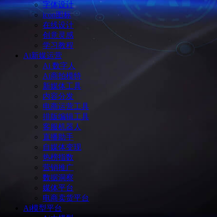
字体设计
icon图标
在线设计
创意灵感
学习教程
Ai新媒运营
Ai 数字人
Ai商拍模特
新媒体工具
内容分发
电商运营工具
排版编辑工具
客服机器人
直播助手
自媒体变现
热榜指数
营销推广
数据洞察
媒体平台
电商卖货平台
Ai模型平台