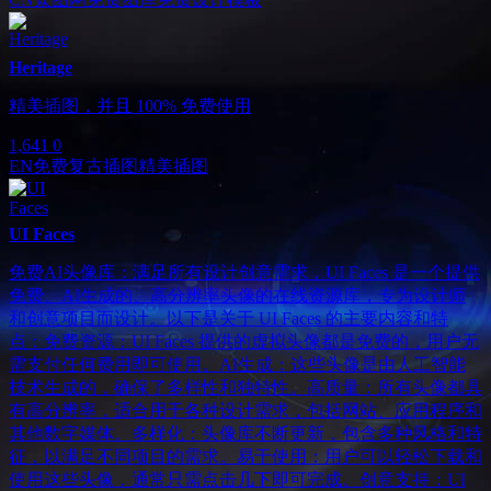
Heritage
精美插图，并且 100% 免费使用
1,641
0
EN
免费复古插图
精美插图
UI Faces
免费AI头像库：满足所有设计创意需求，UI Faces 是一个提供
免费、AI生成的、高分辨率头像的在线资源库，专为设计师
和创意项目而设计。以下是关于 UI Faces 的主要内容和特
点：免费资源：UI Faces 提供的虚拟头像都是免费的，用户无
需支付任何费用即可使用。AI生成：这些头像是由人工智能
技术生成的，确保了多样性和独特性。高质量：所有头像都具
有高分辨率，适合用于各种设计需求，包括网站、应用程序和
其他数字媒体。多样化：头像库不断更新，包含多种风格和特
征，以满足不同项目的需求。易于使用：用户可以轻松下载和
使用这些头像，通常只需点击几下即可完成。创意支持：UI