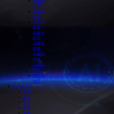
Ai图像
处理
Ai视频
语音
Ai办公
提效
Ai设计
制作
Ai聊天
搜索
Ai编程
开发
Ai训练
模型
Ai学习
社区
办公人日常
常用
工具
软件
资讯
直播