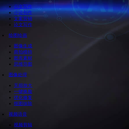
公文写作
小说创作
文案营销
论文写作
绘图绘画
图像生成
商拍模特
图库素材
思维导图
图像处理
无损放大
一键换脸
优化修复
抠图抹除
视频语音
视频剪辑