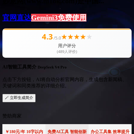
妙意网(www.m1ok.com)是中国...
官网直达
Gemini3免费使用
4.3
★
★
★
★
★
/5.0
用户评分
(489人评价)
AI智能工具简介
DeepSeek V4 Pro
点击下方按钮，AI将自动分析官网内容，生成包含新闻稿、
关键词和同类推荐的详细介绍。
🪄 立即生成简介
赞助商家
￥180元/年 10字以内
免费AI工具 智能创新
办公工具集 效率提升