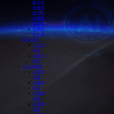
频工具
免费音
频工具
免费图
库素材
免费站
长工具
每日尝鲜
AI工具
分享
AI技术
资讯
Ai工具箱集
Ai写作
文案
Ai媒体
运营
Ai电商
运营
AI直播
运营