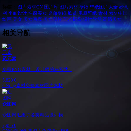
标签：
图库素材
CN
图片库
图片素材
壁纸
壁纸图片大全
妙意
网
平面设计
性感美女
桌面壁纸
欣赏
电脑壁纸
素材
素材中国
绘画
美女
美女写真
美女图片
艺术摄影
设计欣赏
高清美女
相关导航
觅元素
免费PNG素材！设计师的秘密武...
5,828
0
CN
png素材
免费素材
图片素材
众图网
众图网汇集了各类精品设计模...
7,955
0
CN
众图网
免费图库
免费设计模板