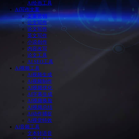
Ai绘画工具
Ai写作文案
文案营销
公文写作
论文写作
英文写作
小说创作
内容改写
论文工具
AI SEO工具
Ai视频工具
Ai视频生成
Ai视频制作
AI视频优化
AI字幕生成
AI视频换脸
AI视频总结
Ai动作捕捉
Ai视觉特效
Ai音频工具
文本转语音