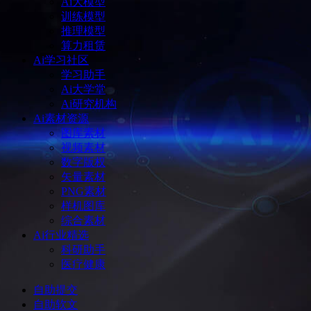
Ai大模型
训练模型
推理模型
算力租赁
Ai学习社区
学习助手
Ai大学堂
Ai研究机构
Ai素材资源
图库素材
视频素材
数字版权
矢量素材
PNG素材
样机图库
综合素材
Ai行业精选
科研助手
医疗健康
自助提交
自助软文