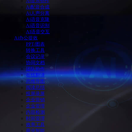
Ai音乐创作
Ai配音合成
Ai人声分离
Ai语音克隆
Ai语音识别
AI语音交互
Ai办公提效
PPT/图表
转换工具
会议记录
协同文档
团队协作
在线翻译
思维导图
阅读总结
投屏录屏
企业营销
企业管理
内容检测
时间管理
效率工具
商业智能