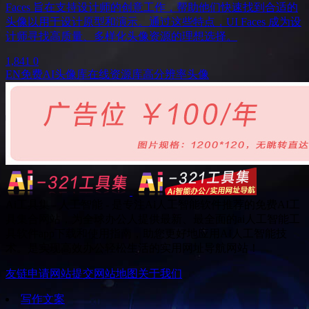
Faces 旨在支持设计师的创意工作，帮助他们快速找到合适的
头像以用于设计原型和演示。通过这些特点，UI Faces 成为设
计师寻找高质量、多样化头像资源的理想选择。
1,841
0
EN
免费AI头像库
在线资源库
高分辨率头像
Ai工具集 - 人工智能 - 是专注Ai人工智能软件推荐的免费AI工
具集合网站，为全球办公人提供最新、最全面的ai人工智能工
具软件app下载和使用指南，助您更好地应用AI人工智能技
术。是实现高效办公轻松生活的实用网址导航网站！
友链申请
网站提交
网站地图
关于我们
写作文案