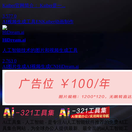
Kaiber官网简介： Kaiber是一...
3,577
0
AI视频生成工具
EN
Kaiber
动画制作
HiDream.ai
人工智能技术的图片和视频生成工具
2,763
0
AI图片生成
AI视频生成
CN
HiDream.ai
Ai工具集 - 人工智能 - 是专注Ai人工智能软件推荐的免费AI工
具集合网站，为全球办公人提供最新、最全面的ai人工智能工