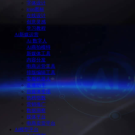
字体设计
icon图标
在线设计
创意灵感
学习教程
Ai新媒运营
Ai 数字人
Ai商拍模特
新媒体工具
内容分发
电商运营工具
排版编辑工具
客服机器人
直播助手
自媒体变现
热榜指数
营销推广
数据洞察
媒体平台
电商卖货平台
Ai模型平台