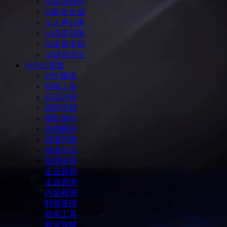
Ai音乐创作
Ai配音合成
Ai人声分离
Ai语音克隆
Ai语音识别
AI语音交互
Ai办公提效
PPT/图表
转换工具
会议记录
协同文档
团队协作
在线翻译
思维导图
阅读总结
投屏录屏
企业营销
企业管理
内容检测
时间管理
效率工具
商业智能