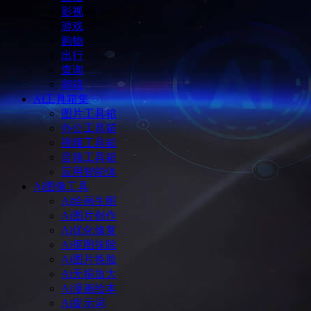
影视
游戏
购物
出行
查询
邮箱
Ai工具箱集
图片工具箱
办公工具箱
视频工具箱
音频工具箱
应用智能体
Ai图像工具
Ai绘画生图
Ai图片创作
Ai优化修复
Ai抠图抹除
Ai图片换脸
Ai无损放大
Ai漫画绘本
Ai提示词