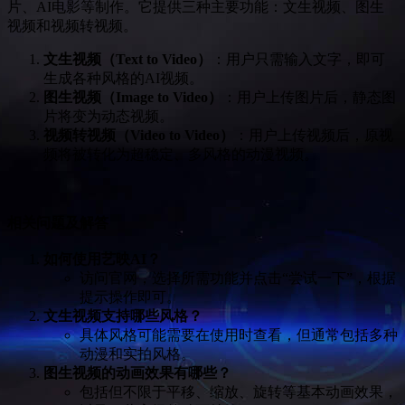
片、AI电影等制作。它提供三种主要功能：文生视频、图生
视频和视频转视频。
文生视频（Text to Video）
：用户只需输入文字，即可
生成各种风格的AI视频。
图生视频（Image to Video）
：用户上传图片后，静态图
片将变为动态视频。
视频转视频（Video to Video）
：用户上传视频后，原视
频将被转化为超稳定、多风格的动漫视频。
相关问题及解答
如何使用艺映AI？
访问官网，选择所需功能并点击“尝试一下”，根据
提示操作即可。
文生视频支持哪些风格？
具体风格可能需要在使用时查看，但通常包括多种
动漫和实拍风格。
图生视频的动画效果有哪些？
包括但不限于平移、缩放、旋转等基本动画效果，