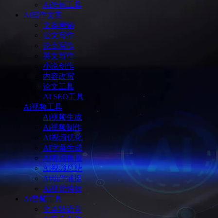
Ai绘画工具
Ai写作文案
文案营销
公文写作
论文写作
英文写作
小说创作
内容改写
论文工具
AI SEO工具
Ai视频工具
Ai视频生成
Ai视频制作
AI视频优化
AI字幕生成
AI视频换脸
AI视频总结
Ai动作捕捉
Ai视觉特效
Ai音频工具
文本转语音