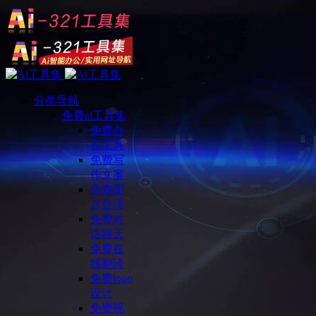
分类导航
免费ai工具集
免费办
公工具
免费写
作文案
免费图
片处理
免费对
话聊天
免费在
线翻译
免费logo
设计
免费视