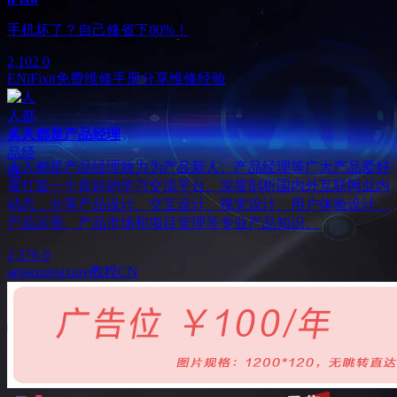
手机坏了？自己修省下80%！
2,102
0
EN
iFixit
免费维修手册
分享维修经验
人人都是产品经理
人人都是产品经理致力为产品新人、产品经理等广大产品爱好
者打造一个良好的学习交流平台。深度剖析国内外互联网业内
动态，分享产品设计、交互设计、视觉设计、用户体验设计、
产品运营、产品市场和项目管理等专业产品知识。
2,376
0
app
axure
axure教程
CN