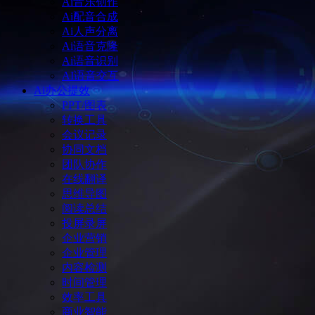
Ai音乐创作
Ai配音合成
Ai人声分离
Ai语音克隆
Ai语音识别
AI语音交互
Ai办公提效
PPT/图表
转换工具
会议记录
协同文档
团队协作
在线翻译
思维导图
阅读总结
投屏录屏
企业营销
企业管理
内容检测
时间管理
效率工具
商业智能