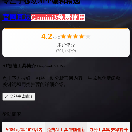
专注于移动APP编辑精选
官网直达
Gemini3免费使用
4.2
★
★
★
★
★
/5.0
用户评分
(301人评价)
AI智能工具简介
DeepSeek V4 Pro
点击下方按钮，AI将自动分析官网内容，生成包含新闻稿、
关键词和同类推荐的详细介绍。
🪄 立即生成简介
赞助商家
￥180元/年 10字以内
免费AI工具 智能创新
办公工具集 效率提升