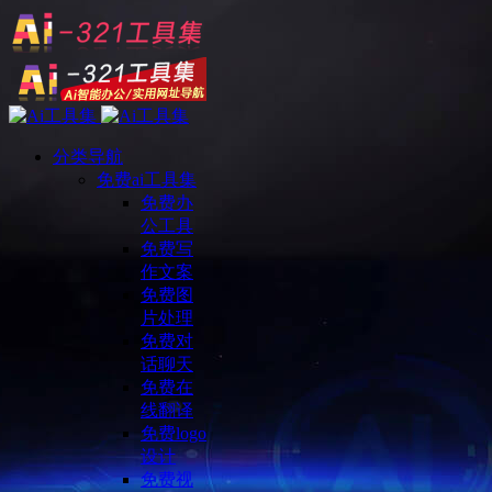
分类导航
免费ai工具集
免费办
公工具
免费写
作文案
免费图
片处理
免费对
话聊天
免费在
线翻译
免费logo
设计
免费视