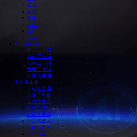
影视
游戏
购物
出行
查询
邮箱
Ai工具箱集
图片工具箱
办公工具箱
视频工具箱
音频工具箱
应用智能体
Ai图像工具
Ai绘画生图
Ai图片创作
Ai优化修复
Ai抠图抹除
Ai图片换脸
Ai无损放大
Ai漫画绘本
Ai提示词