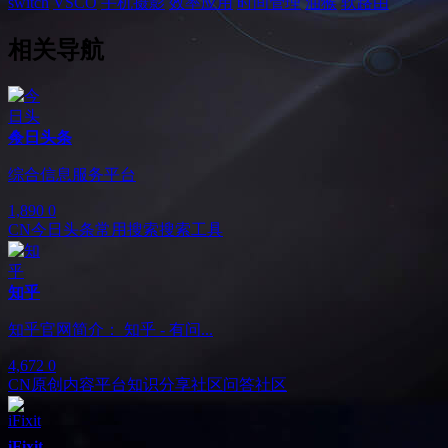
switch
VSCO
手机摄影
效率应用
时间管理
油猴
软路由
相关导航
今日头条
综合信息服务平台
1,890
0
CN
今日头条
常用搜索
搜索工具
知乎
知乎官网简介： 知乎 - 有问...
4,672
0
CN
原创内容平台
知识分享社区
问答社区
iFixit