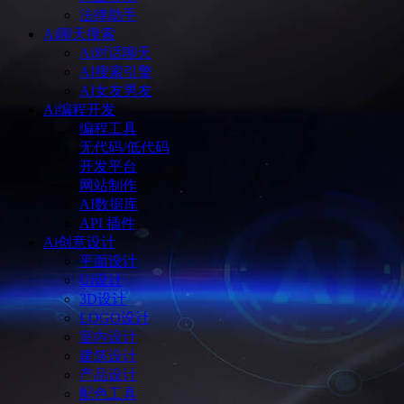
法律助手
Ai聊天搜索
Ai对话聊天
AI搜索引擎
AI女友男友
Ai编程开发
编程工具
无代码/低代码
开发平台
网站制作
AI数据库
API 插件
Ai创意设计
平面设计
Ui设计
3D设计
LOGO设计
室内设计
建筑设计
产品设计
配色工具