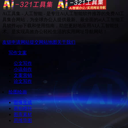
Ai工具集 - 人工智能 - 是专注Ai人工智能软件推荐的免费AI工
具集合网站，为全球办公人提供最新、最全面的ai人工智能工
具软件app下载和使用指南，助您更好地应用AI人工智能技
术。是实现高效办公轻松生活的实用网址导航网站！
友链申请
网站提交
网站地图
关于我们
写作文案
公文写作
小说创作
文案营销
论文写作
绘图绘画
图像生成
商拍模特
图库素材
思维导图