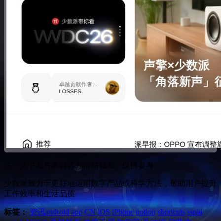
注：文中图片来自官方网站截图，仅供参考
少数派致力于更好地运用数字产品或科学方法，帮助用户提升
工作效率和生活品质
标签：
资讯
android
app
CN
iOS
iPhone
notion
shortcuts
sspai