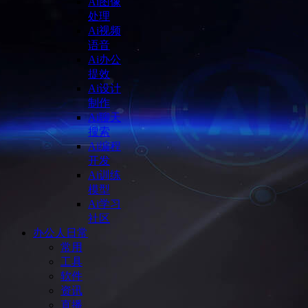
Ai图像
处理
Ai视频
语音
Ai办公
提效
Ai设计
制作
Ai聊天
搜索
Ai编程
开发
Ai训练
模型
Ai学习
社区
办公人日常
常用
工具
软件
资讯
直播