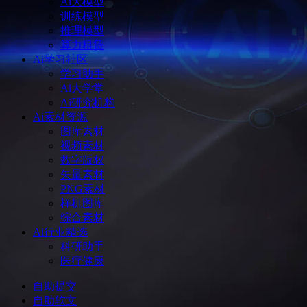
Ai大模型
训练模型
推理模型
算力租赁
Ai学习社区
学习助手
Ai大学堂
Ai研究机构
Ai素材资源
图库素材
视频素材
数字版权
矢量素材
PNG素材
样机图库
综合素材
Ai行业精选
科研助手
医疗健康
自助提交
自助软文