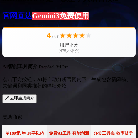
官网直达
Gemini3免费使用
4
★
★
★
★
★
/5.0
用户评分
(475人评价)
AI智能工具简介
DeepSeek V4 Pro
点击下方按钮，AI将自动分析官网内容，生成包含新闻稿、
关键词和同类推荐的详细介绍。
🪄 立即生成简介
赞助商家
￥180元/年 10字以内
免费AI工具 智能创新
办公工具集 效率提升