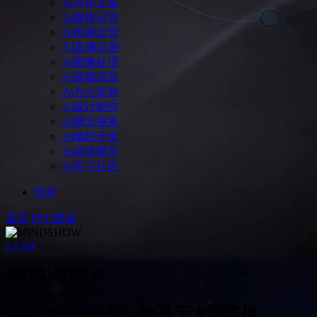
Ai写作文案
Ai媒体运营
Ai电商运营
AI直播运营
Ai图像处理
Ai视频语音
Ai办公提效
Ai设计制作
Ai聊天搜索
Ai编程开发
Ai训练模型
Ai学习社区
登录
首页
PPT/图表
0
2,264
MINDSHOW
MINDSHOW是一款基于大语言模...