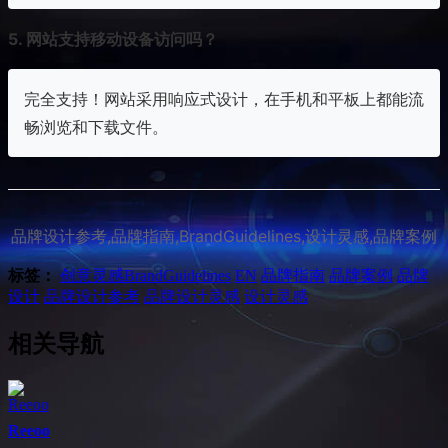
5. 网站支持移动设备访问吗？
完全支持！网站采用响应式设计，在手机和平板上都能流
畅浏览和下载文件。
品牌设计参考,品牌指南,BrandGuidelines,设计灵感,品牌案例
标签：
创意灵感
BrandGuidelines
EN
品牌指南
品牌案例
品牌
设计
品牌设计参考
品牌设计灵感
设计灵感
相关导航
Reeoo