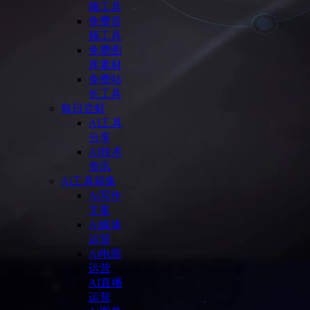
频工具
免费音
频工具
免费图
库素材
免费站
长工具
每日尝鲜
AI工具
分享
AI技术
资讯
Ai工具箱集
Ai写作
文案
Ai媒体
运营
Ai电商
运营
AI直播
运营