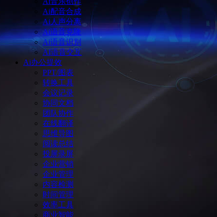
Ai音乐创作
Ai配音合成
Ai人声分离
Ai语音克隆
Ai语音识别
AI语音交互
Ai办公提效
PPT/图表
转换工具
会议记录
协同文档
团队协作
在线翻译
思维导图
阅读总结
投屏录屏
企业营销
企业管理
内容检测
时间管理
效率工具
商业智能