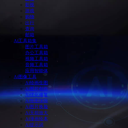
影视
游戏
购物
出行
查询
邮箱
Ai工具箱集
图片工具箱
办公工具箱
视频工具箱
音频工具箱
应用智能体
Ai图像工具
Ai绘画生图
Ai图片创作
Ai优化修复
Ai抠图抹除
Ai图片换脸
Ai无损放大
Ai漫画绘本
Ai提示词