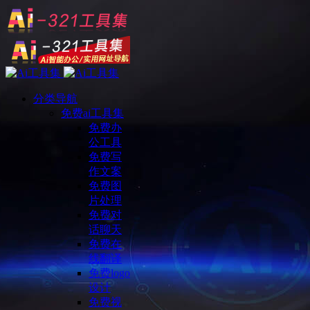
分类导航
免费ai工具集
免费办
公工具
免费写
作文案
免费图
片处理
免费对
话聊天
免费在
线翻译
免费logo
设计
免费视