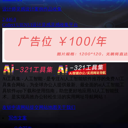
设计师灵感设计案例作品收集
2,446
0
Collect UI
EN
UI设计灵感
灵感收集平台
Ai工具集 - 人工智能 - 是专注Ai人工智能软件推荐的免费AI工
具集合网站，为全球办公人提供最新、最全面的ai人工智能工
具软件app下载和使用指南，助您更好地应用AI人工智能技
术。是实现高效办公轻松生活的实用网址导航网站！
友链申请
网站提交
网站地图
关于我们
写作文案