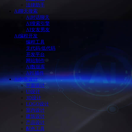
法律助手
Ai聊天搜索
Ai对话聊天
AI搜索引擎
AI女友男友
Ai编程开发
编程工具
无代码/低代码
开发平台
网站制作
AI数据库
API 插件
Ai创意设计
平面设计
Ui设计
3D设计
LOGO设计
室内设计
建筑设计
产品设计
配色工具