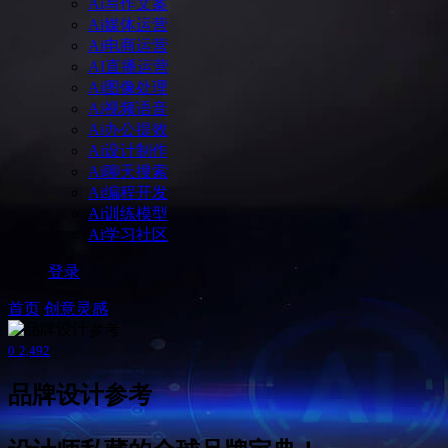
Ai写作文案
Ai媒体运营
Ai电商运营
AI直播运营
Ai图像处理
Ai视频语音
Ai办公提效
Ai设计制作
Ai聊天搜索
Ai编程开发
Ai训练模型
Ai学习社区
登录
首页
创意灵感
0
2,492
品牌设计参考