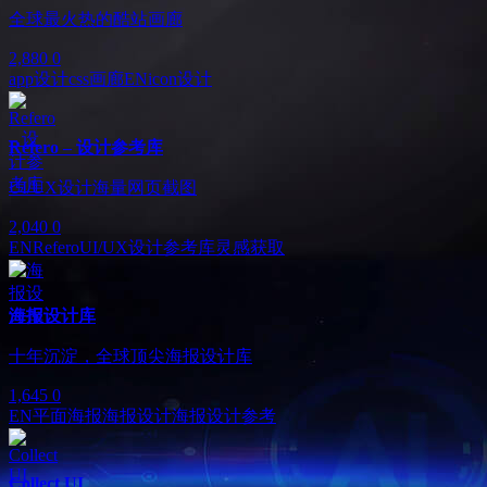
全球最火热的酷站画廊
2,880
0
app设计
css画廊
EN
icon设计
Refero – 设计参考库
UI/UX设计海量网页截图
2,040
0
EN
Refero
UI/UX设计参考库
灵感获取
海报设计库
十年沉淀，全球顶尖海报设计库
1,645
0
EN
平面海报
海报设计
海报设计参考
Collect UI