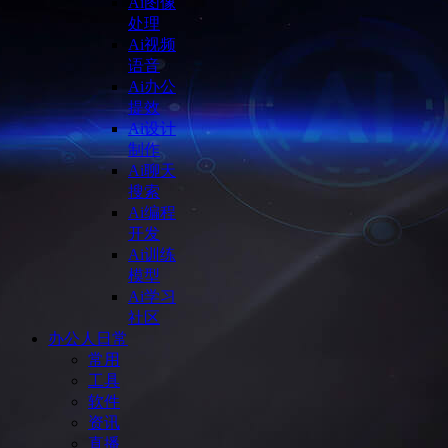
Ai图像
处理
Ai视频
语音
Ai办公
提效
Ai设计
制作
Ai聊天
搜索
Ai编程
开发
Ai训练
模型
Ai学习
社区
办公人日常
常用
工具
软件
资讯
直播