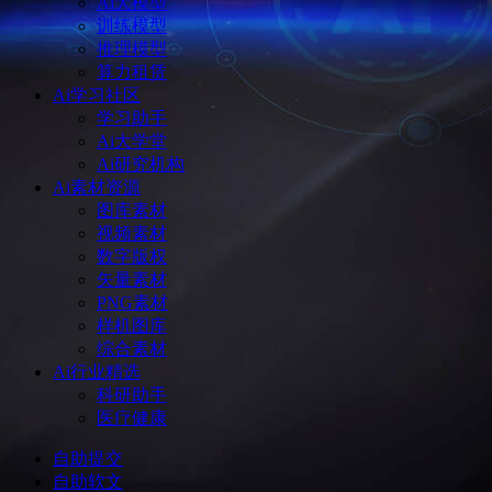
Ai大模型
训练模型
推理模型
算力租赁
Ai学习社区
学习助手
Ai大学堂
Ai研究机构
Ai素材资源
图库素材
视频素材
数字版权
矢量素材
PNG素材
样机图库
综合素材
Ai行业精选
科研助手
医疗健康
自助提交
自助软文