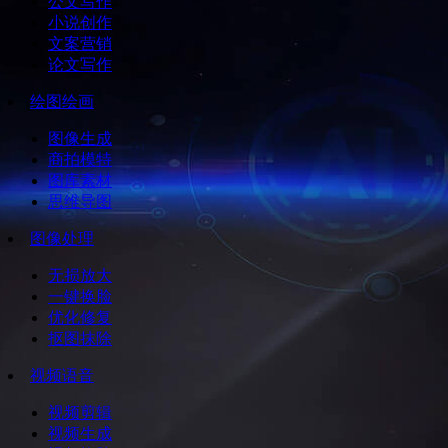
公文写作
小说创作
文案营销
论文写作
绘图绘画
图像生成
商拍模特
图库素材
思维导图
图像处理
无损放大
一键换脸
优化修复
抠图抹除
视频语音
视频剪辑
视频生成