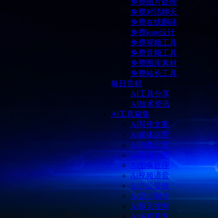
免费图片处理
免费对话聊天
免费在线翻译
免费logo设计
免费视频工具
免费音频工具
免费图库素材
免费站长工具
每日尝鲜
AI工具分享
AI技术资讯
Ai工具箱集
Ai写作文案
Ai媒体运营
Ai电商运营
AI直播运营
Ai图像处理
Ai视频语音
Ai办公提效
Ai设计制作
Ai聊天搜索
Ai编程开发