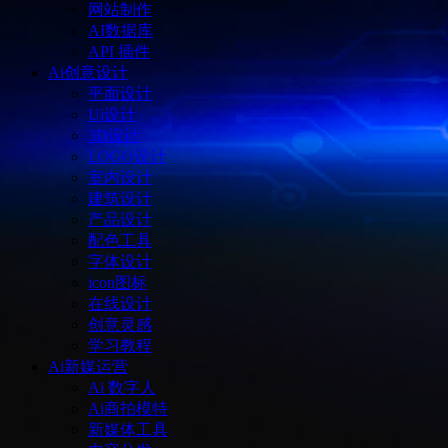
网站制作
AI数据库
API 插件
Ai创意设计
平面设计
Ui设计
3D设计
LOGO设计
室内设计
建筑设计
产品设计
配色工具
字体设计
icon图标
在线设计
创意灵感
学习教程
Ai新媒运营
Ai 数字人
Ai商拍模特
新媒体工具