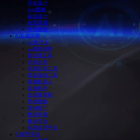
字体设计
icon图标
在线设计
创意灵感
学习教程
Ai新媒运营
Ai 数字人
Ai商拍模特
新媒体工具
内容分发
电商运营工具
排版编辑工具
客服机器人
直播助手
自媒体变现
热榜指数
营销推广
数据洞察
媒体平台
电商卖货平台
Ai模型平台