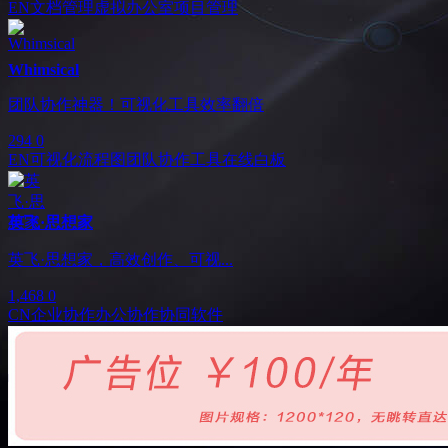
EN
文档管理
虚拟办公室
项目管理
Whimsical
团队协作神器！可视化工具效率翻倍
294
0
EN
可视化流程图
团队协作工具
在线白板
英飞·思想家
英飞·思想家，高效创作、可视...
1,468
0
CN
企业协作
办公协作
协同软件