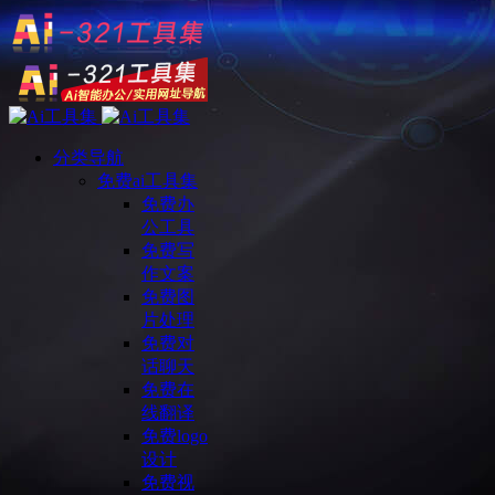
分类导航
免费ai工具集
免费办
公工具
免费写
作文案
免费图
片处理
免费对
话聊天
免费在
线翻译
免费logo
设计
免费视