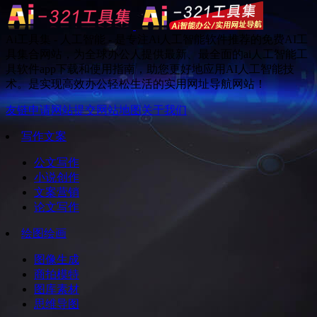
Ai工具集 - 人工智能 - 是专注Ai人工智能软件推荐的免费AI工
具集合网站，为全球办公人提供最新、最全面的ai人工智能工
具软件app下载和使用指南，助您更好地应用AI人工智能技
术。是实现高效办公轻松生活的实用网址导航网站！
友链申请
网站提交
网站地图
关于我们
写作文案
公文写作
小说创作
文案营销
论文写作
绘图绘画
图像生成
商拍模特
图库素材
思维导图