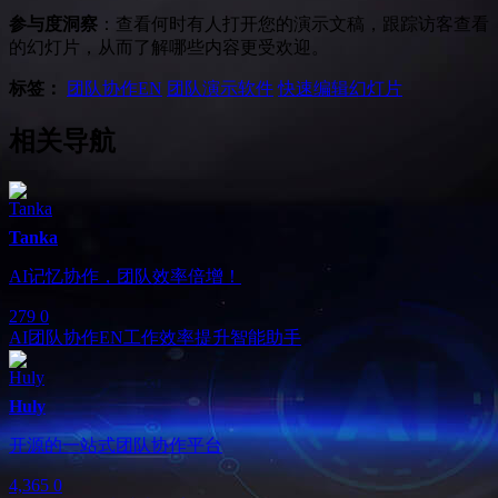
参与度洞察
：查看何时有人打开您的演示文稿，跟踪访客查看
的幻灯片，从而了解哪些内容更受欢迎。
标签：
团队协作
EN
团队演示软件
快速编辑幻灯片
相关导航
Tanka
AI记忆协作，团队效率倍增！
279
0
AI团队协作
EN
工作效率提升
智能助手
Huly
开源的一站式团队协作平台
4,365
0