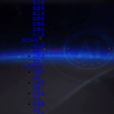
频工具
免费音
频工具
免费图
库素材
免费站
长工具
每日尝鲜
AI工具
分享
AI技术
资讯
Ai工具箱集
Ai写作
文案
Ai媒体
运营
Ai电商
运营
AI直播
运营