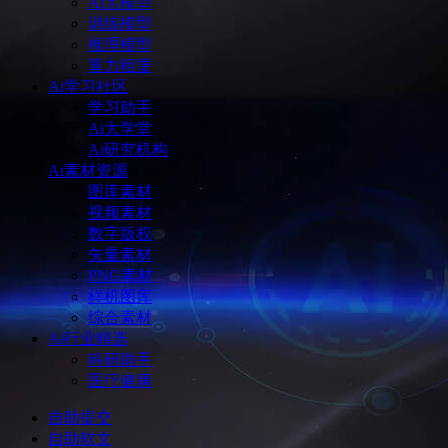
Ai大模型
训练模型
推理模型
算力租赁
Ai学习社区
学习助手
Ai大学堂
Ai研究机构
Ai素材资源
图库素材
视频素材
数字版权
矢量素材
PNG素材
样机图库
综合素材
Ai行业精选
科研助手
医疗健康
自助提交
自助软文