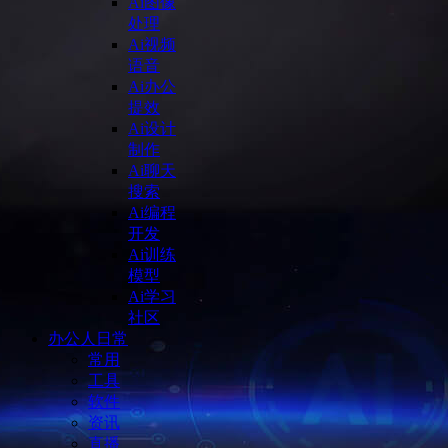
Ai图像
处理
Ai视频
语音
Ai办公
提效
Ai设计
制作
Ai聊天
搜索
Ai编程
开发
Ai训练
模型
Ai学习
社区
办公人日常
常用
工具
软件
资讯
直播