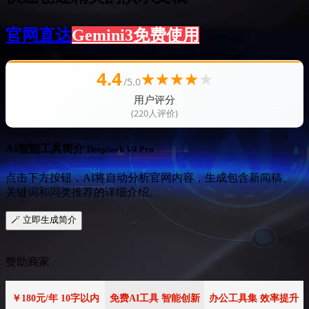
官网直达
Gemini3免费使用
4.4
★
★
★
★
★
/5.0
用户评分
(220人评价)
AI智能工具简介
DeepSeek V4 Pro
点击下方按钮，AI将自动分析官网内容，生成包含新闻稿、
关键词和同类推荐的详细介绍。
🪄 立即生成简介
赞助商家
￥180元/年 10字以内
免费AI工具 智能创新
办公工具集 效率提升