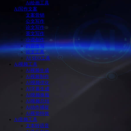
Ai绘画工具
Ai写作文案
文案营销
公文写作
论文写作
英文写作
小说创作
内容改写
论文工具
AI SEO工具
Ai视频工具
Ai视频生成
Ai视频制作
AI视频优化
AI字幕生成
AI视频换脸
AI视频总结
Ai动作捕捉
Ai视觉特效
Ai音频工具
文本转语音