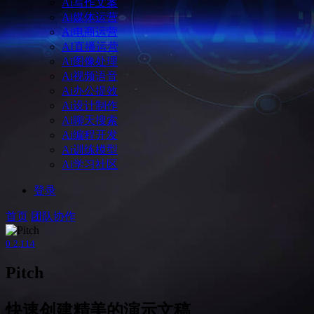
Ai写作文案
Ai媒体运营
Ai电商运营
AI直播运营
Ai图像处理
Ai视频语音
Ai办公提效
Ai设计制作
Ai聊天搜索
Ai编程开发
Ai训练模型
Ai学习社区
登录
首页
团队协作
0
2,114
Pitch
快速创建精美的演示文稿