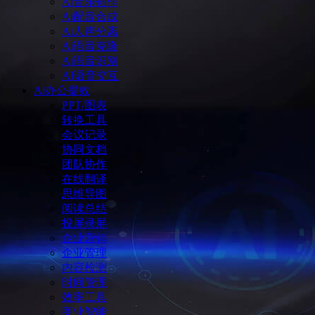
Ai音乐创作
Ai配音合成
Ai人声分离
Ai语音克隆
Ai语音识别
AI语音交互
Ai办公提效
PPT/图表
转换工具
会议记录
协同文档
团队协作
在线翻译
思维导图
阅读总结
投屏录屏
企业营销
企业管理
内容检测
时间管理
效率工具
商业智能