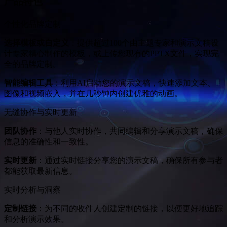
产品特色
个性化品牌定制
选择模板或自定义
：提供超过100个由主题专家和演示文稿设
计专家精心制作的模板，或上传您现有的PPTX文件，实现完
全的品牌定制。
智能编辑工具
：利用AI启动您的演示文稿，快速添加文本、
图像和视频嵌入，并在几秒钟内创建优雅的动画。
无缝协作与实时更新
团队协作
：与他人实时协作，共同编辑和分享演示文稿，确保
信息的准确性和一致性。
实时更新
：通过实时链接分享您的演示文稿，确保所有参与者
都能获取最新信息。
实时分析与洞察
定制链接
：为不同的收件人创建定制的链接，以便更好地追踪
和分析演示效果。