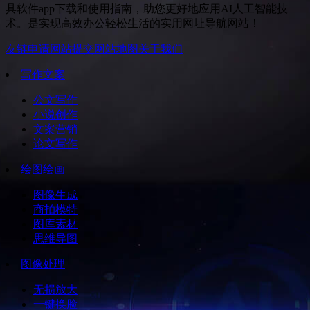
具软件app下载和使用指南，助您更好地应用AI人工智能技
术。是实现高效办公轻松生活的实用网址导航网站！
友链申请
网站提交
网站地图
关于我们
写作文案
公文写作
小说创作
文案营销
论文写作
绘图绘画
图像生成
商拍模特
图库素材
思维导图
图像处理
无损放大
一键换脸