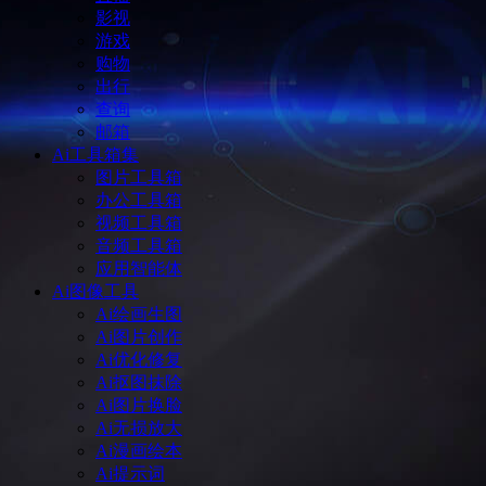
影视
游戏
购物
出行
查询
邮箱
Ai工具箱集
图片工具箱
办公工具箱
视频工具箱
音频工具箱
应用智能体
Ai图像工具
Ai绘画生图
Ai图片创作
Ai优化修复
Ai抠图抹除
Ai图片换脸
Ai无损放大
Ai漫画绘本
Ai提示词