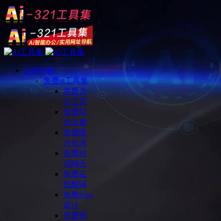
分类导航
免费ai工具集
免费办
公工具
免费写
作文案
免费图
片处理
免费对
话聊天
免费在
线翻译
免费logo
设计
免费视