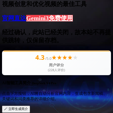
视频创意和优化视频的最佳工具
官网直达
Gemini3免费使用
经过确认，此站已经关闭，故本站不再提
供跳转，仅保留存档。
4.3
★
★
★
★
★
/5.0
用户评分
(228人评价)
AI智能工具简介
DeepSeek V4 Pro
点击下方按钮，AI将自动分析官网内容，生成包含新闻稿、
关键词和同类推荐的详细介绍。
🪄 立即生成简介