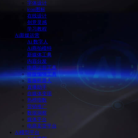
字体设计
icon图标
在线设计
创意灵感
学习教程
Ai新媒运营
Ai 数字人
Ai商拍模特
新媒体工具
内容分发
电商运营工具
排版编辑工具
客服机器人
直播助手
自媒体变现
热榜指数
营销推广
数据洞察
媒体平台
电商卖货平台
Ai模型平台