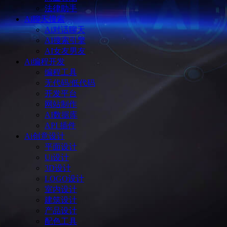
法律助手
Ai聊天搜索
Ai对话聊天
AI搜索引擎
AI女友男友
Ai编程开发
编程工具
无代码/低代码
开发平台
网站制作
AI数据库
API 插件
Ai创意设计
平面设计
Ui设计
3D设计
LOGO设计
室内设计
建筑设计
产品设计
配色工具