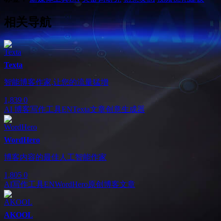
相关导航
Texta
智能博客作家,让您的流量猛增
1,839
0
AI 博客写作工具
EN
Texta
文章创意生成器
WordHero
博客内容的最佳人工智能作家
1,805
0
AI写作工具
EN
WordHero
原创博客文章
AKOOL