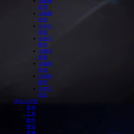
Ai图像
处理
Ai视频
语音
Ai办公
提效
Ai设计
制作
Ai聊天
搜索
Ai编程
开发
Ai训练
模型
Ai学习
社区
办公人日常
常用
工具
软件
资讯
直播