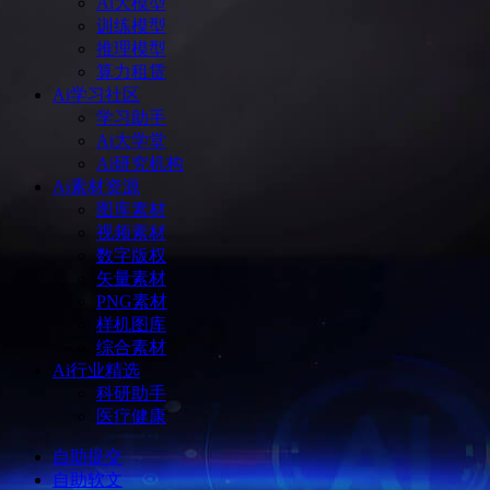
Ai大模型
训练模型
推理模型
算力租赁
Ai学习社区
学习助手
Ai大学堂
Ai研究机构
Ai素材资源
图库素材
视频素材
数字版权
矢量素材
PNG素材
样机图库
综合素材
Ai行业精选
科研助手
医疗健康
自助提交
自助软文