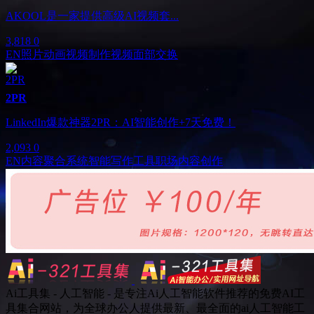
AKOOL是一家提供高级AI视频套...
3,818
0
EN
照片动画
视频制作
视频面部交换
2PR
LinkedIn爆款神器2PR：AI智能创作+7天免费！
2,093
0
EN
内容聚合系统
智能写作工具
职场内容创作
Ai工具集 - 人工智能 - 是专注Ai人工智能软件推荐的免费AI工
具集合网站，为全球办公人提供最新、最全面的ai人工智能工