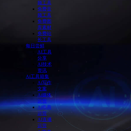
频工具
免费音
频工具
免费图
库素材
免费站
长工具
每日尝鲜
AI工具
分享
AI技术
资讯
Ai工具箱集
Ai写作
文案
Ai媒体
运营
Ai电商
运营
AI直播
运营