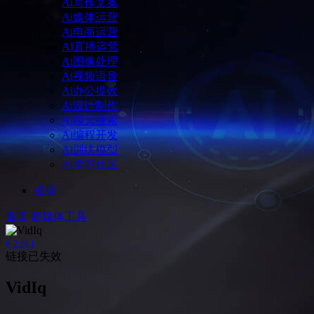
Ai写作文案
Ai媒体运营
Ai电商运营
AI直播运营
Ai图像处理
Ai视频语音
Ai办公提效
Ai设计制作
Ai聊天搜索
Ai编程开发
Ai训练模型
Ai学习社区
登录
首页
新媒体工具
0
2,011
链接已失效
VidIq