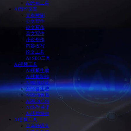
Ai绘画工具
Ai写作文案
文案营销
公文写作
论文写作
英文写作
小说创作
内容改写
论文工具
AI SEO工具
Ai视频工具
Ai视频生成
Ai视频制作
AI视频优化
AI字幕生成
AI视频换脸
AI视频总结
Ai动作捕捉
Ai视觉特效
Ai音频工具
文本转语音