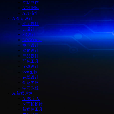
网站制作
AI数据库
API 插件
Ai创意设计
平面设计
Ui设计
3D设计
LOGO设计
室内设计
建筑设计
产品设计
配色工具
字体设计
icon图标
在线设计
创意灵感
学习教程
Ai新媒运营
Ai 数字人
Ai商拍模特
新媒体工具