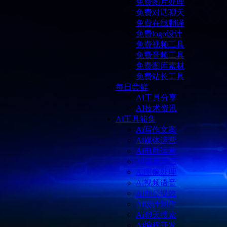
免费图片处理
免费对话聊天
免费在线翻译
免费logo设计
免费视频工具
免费音频工具
免费图库素材
免费站长工具
每日尝鲜
AI工具分享
AI技术资讯
Ai工具箱集
Ai写作文案
Ai媒体运营
Ai电商运营
AI直播运营
Ai图像处理
Ai视频语音
Ai办公提效
Ai设计制作
Ai聊天搜索
Ai编程开发