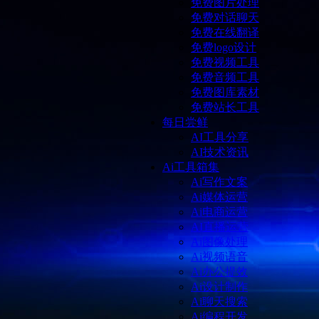
免费图片处理
免费对话聊天
免费在线翻译
免费logo设计
免费视频工具
免费音频工具
免费图库素材
免费站长工具
每日尝鲜
AI工具分享
AI技术资讯
Ai工具箱集
Ai写作文案
Ai媒体运营
Ai电商运营
AI直播运营
Ai图像处理
Ai视频语音
Ai办公提效
Ai设计制作
Ai聊天搜索
Ai编程开发