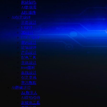
网站制作
AI数据库
API 插件
Ai创意设计
平面设计
Ui设计
3D设计
LOGO设计
室内设计
建筑设计
产品设计
配色工具
字体设计
icon图标
在线设计
创意灵感
学习教程
Ai新媒运营
Ai 数字人
Ai商拍模特
新媒体工具