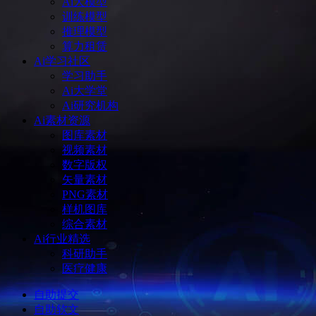
Ai大模型
训练模型
推理模型
算力租赁
Ai学习社区
学习助手
Ai大学堂
Ai研究机构
Ai素材资源
图库素材
视频素材
数字版权
矢量素材
PNG素材
样机图库
综合素材
Ai行业精选
科研助手
医疗健康
自助提交
自助软文