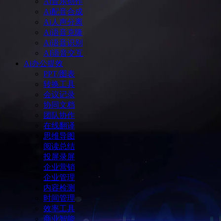
Ai音乐创作
Ai配音合成
Ai人声分离
Ai语音克隆
Ai语音识别
AI语音交互
Ai办公提效
PPT/图表
转换工具
会议记录
协同文档
团队协作
在线翻译
思维导图
阅读总结
投屏录屏
企业营销
企业管理
内容检测
时间管理
效率工具
商业智能