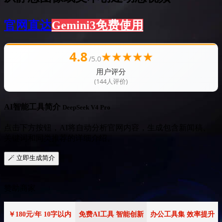
官网直达
Gemini3免费使用
4.8
★
★
★
★
★
/5.0
用户评分
(144人评价)
AI智能工具简介
DeepSeek V4 Pro
点击下方按钮，AI将自动分析官网内容，生成包含新闻稿、
关键词和同类推荐的详细介绍。
🪄 立即生成简介
赞助商家
￥180元/年 10字以内
免费AI工具 智能创新
办公工具集 效率提升