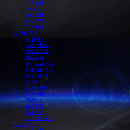
字体设计
icon图标
在线设计
创意灵感
学习教程
Ai新媒运营
Ai 数字人
Ai商拍模特
新媒体工具
内容分发
电商运营工具
排版编辑工具
客服机器人
直播助手
自媒体变现
热榜指数
营销推广
数据洞察
媒体平台
电商卖货平台
Ai模型平台