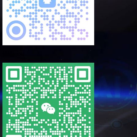
扫码加QQ