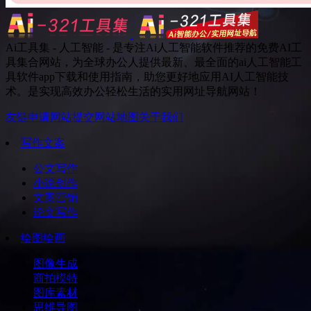
Ai工具集 - 人工智能 - 是专注Ai人工智能软件推荐的免费AI工
具集合网站，为全球办公人提供最新、最全面的ai人工智能工
具软件app下载和使用指南，助您更好地应用AI人工智能技
术。是实现高效办公轻松生活的实用网址导航网站！
友链申请
网站提交
网站地图
关于我们
写作文案
公文写作
小说创作
文案营销
论文写作
绘图绘画
图像生成
商拍模特
图库素材
思维导图