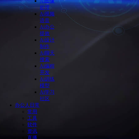
Ai图像
处理
Ai视频
语音
Ai办公
提效
Ai设计
制作
Ai聊天
搜索
Ai编程
开发
Ai训练
模型
Ai学习
社区
办公人日常
常用
工具
软件
资讯
直播