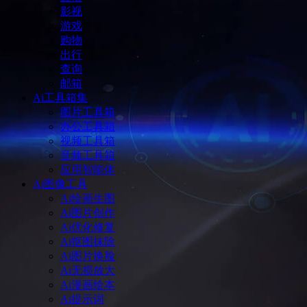
影视
游戏
购物
出行
查询
邮箱
Ai工具箱集
图片工具箱
办公工具箱
视频工具箱
音频工具箱
应用智能体
Ai图像工具
Ai绘画生图
Ai图片创作
Ai优化修复
Ai抠图抹除
Ai图片换脸
Ai无损放大
Ai漫画绘本
Ai提示词