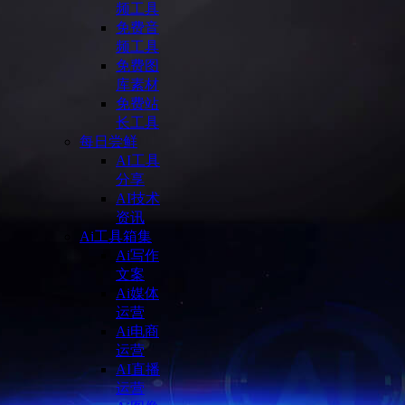
频工具
免费音
频工具
免费图
库素材
免费站
长工具
每日尝鲜
AI工具
分享
AI技术
资讯
Ai工具箱集
Ai写作
文案
Ai媒体
运营
Ai电商
运营
AI直播
运营