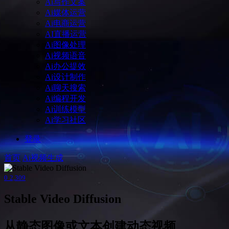
Ai写作文案
Ai媒体运营
Ai电商运营
AI直播运营
Ai图像处理
Ai视频语音
Ai办公提效
Ai设计制作
Ai聊天搜索
Ai编程开发
Ai训练模型
Ai学习社区
登录
首页
Ai视频生成
0
2,309
Stable Video Diffusion
从静态图像或文本创建动态视频