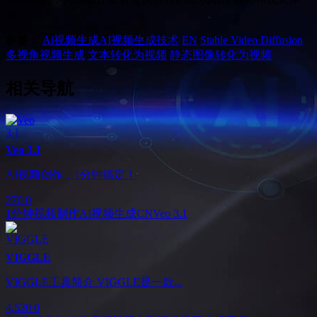
验。
标签：
Ai视频生成
AI视频生成技术
EN
Stable Video Diffusion
多视角视频生成
文本转化为视频
静态图像转化为视频
相关导航
Veo 3.1
AI视频创作，1分钟搞定！
270
0
1分钟视频制作
AI视频生成
CN
Veo 3.1
VIGGLE
VIGGLE工具简介 VIGGLE是一款...
4,520
0