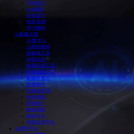
字体设计
icon图标
在线设计
创意灵感
学习教程
Ai新媒运营
Ai 数字人
Ai商拍模特
新媒体工具
内容分发
电商运营工具
排版编辑工具
客服机器人
直播助手
自媒体变现
热榜指数
营销推广
数据洞察
媒体平台
电商卖货平台
Ai模型平台