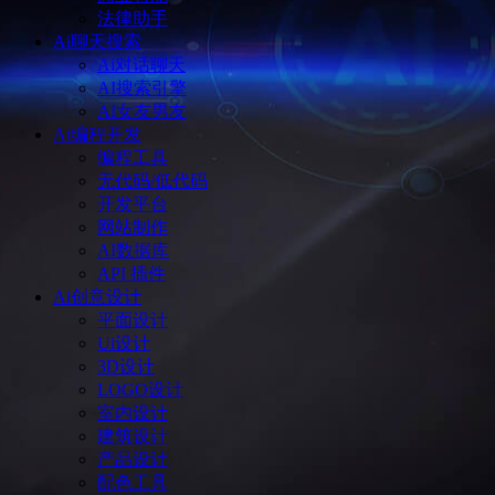
法律助手
Ai聊天搜索
Ai对话聊天
AI搜索引擎
AI女友男友
Ai编程开发
编程工具
无代码/低代码
开发平台
网站制作
AI数据库
API 插件
Ai创意设计
平面设计
Ui设计
3D设计
LOGO设计
室内设计
建筑设计
产品设计
配色工具