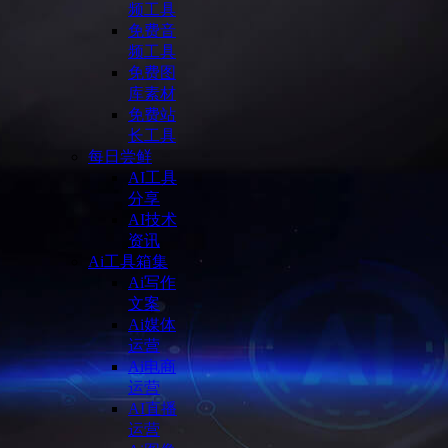
频工具
免费音
频工具
免费图
库素材
免费站
长工具
每日尝鲜
AI工具
分享
AI技术
资讯
Ai工具箱集
Ai写作
文案
Ai媒体
运营
Ai电商
运营
AI直播
运营