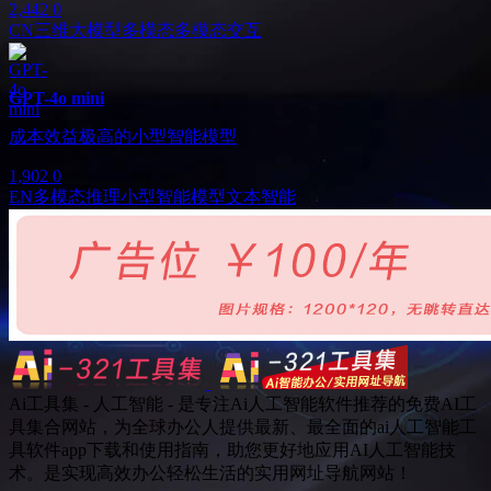
2,442
0
CN
三维大模型
多模态
多模态交互
GPT-4o mini
成本效益极高的小型智能模型
1,902
0
EN
多模态推理
小型智能模型
文本智能
Ai工具集 - 人工智能 - 是专注Ai人工智能软件推荐的免费AI工
具集合网站，为全球办公人提供最新、最全面的ai人工智能工
具软件app下载和使用指南，助您更好地应用AI人工智能技
术。是实现高效办公轻松生活的实用网址导航网站！