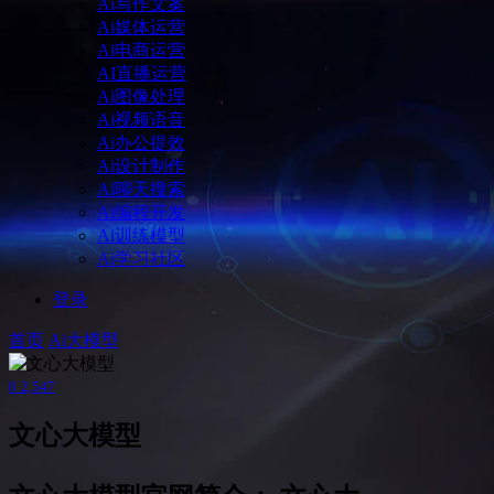
Ai写作文案
Ai媒体运营
Ai电商运营
AI直播运营
Ai图像处理
Ai视频语音
Ai办公提效
Ai设计制作
Ai聊天搜索
Ai编程开发
Ai训练模型
Ai学习社区
登录
首页
Ai大模型
0
2,547
文心大模型