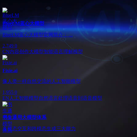
BlueLM蓝心大模型
BlueLM蓝心大模型官网简介： ...
2,749
0
CN
内容创作
大模型
智能语言理解模型
Fixie.ai
像人类一样自然交流的人工智能模型
1,955
0
EN
人工智能模型
自然语言处理
语音到语音模型
书生通用大模型体系
多模态交互和跨模态生成三大能力