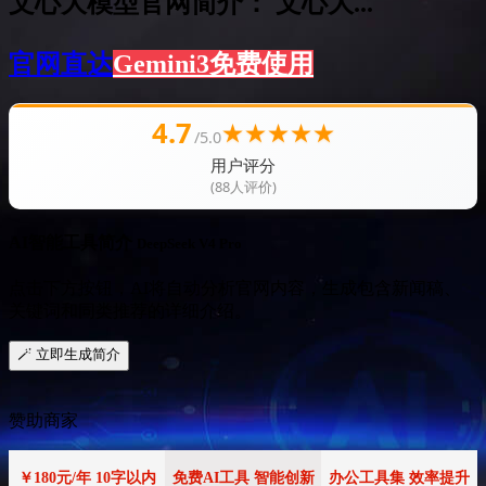
文心大模型官网简介： 文心大...
官网直达
Gemini3免费使用
4.7
★
★
★
★
★
/5.0
用户评分
(88人评价)
AI智能工具简介
DeepSeek V4 Pro
点击下方按钮，AI将自动分析官网内容，生成包含新闻稿、
关键词和同类推荐的详细介绍。
🪄 立即生成简介
赞助商家
￥180元/年 10字以内
免费AI工具 智能创新
办公工具集 效率提升