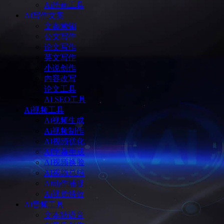
Ai绘画工具
Ai写作文案
文案营销
公文写作
论文写作
英文写作
小说创作
内容改写
论文工具
AI SEO工具
Ai视频工具
Ai视频生成
Ai视频制作
AI视频优化
AI字幕生成
AI视频换脸
AI视频总结
Ai动作捕捉
Ai视觉特效
Ai音频工具
文本转语音