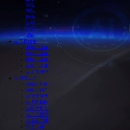
影视
游戏
购物
出行
查询
邮箱
Ai工具箱集
图片工具箱
办公工具箱
视频工具箱
音频工具箱
应用智能体
Ai图像工具
Ai绘画生图
Ai图片创作
Ai优化修复
Ai抠图抹除
Ai图片换脸
Ai无损放大
Ai漫画绘本
Ai提示词