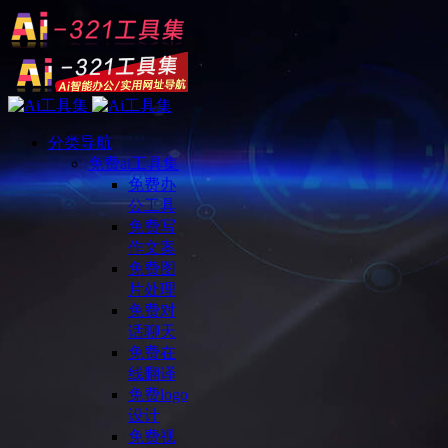
分类导航
免费ai工具集
免费办
公工具
免费写
作文案
免费图
片处理
免费对
话聊天
免费在
线翻译
免费logo
设计
免费视