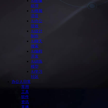
Ai图像
处理
Ai视频
语音
Ai办公
提效
Ai设计
制作
Ai聊天
搜索
Ai编程
开发
Ai训练
模型
Ai学习
社区
办公人日常
常用
工具
软件
资讯
直播