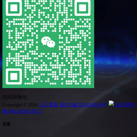
扫码加微信
Copyright © 2026
Ai工具集
渝ICP备2024018928号
渝公网安
备50011802010872
反馈