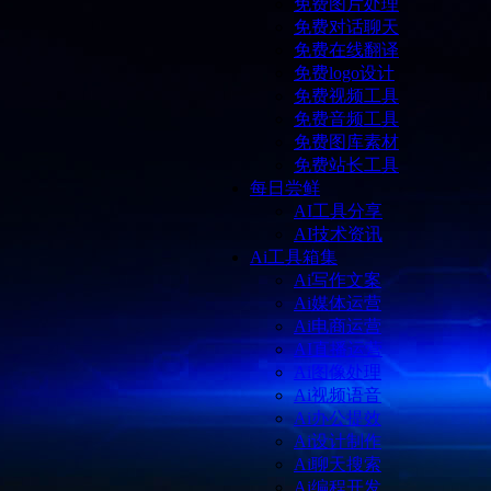
免费图片处理
免费对话聊天
免费在线翻译
免费logo设计
免费视频工具
免费音频工具
免费图库素材
免费站长工具
每日尝鲜
AI工具分享
AI技术资讯
Ai工具箱集
Ai写作文案
Ai媒体运营
Ai电商运营
AI直播运营
Ai图像处理
Ai视频语音
Ai办公提效
Ai设计制作
Ai聊天搜索
Ai编程开发