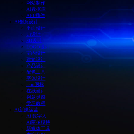
网站制作
AI数据库
API 插件
Ai创意设计
平面设计
Ui设计
3D设计
LOGO设计
室内设计
建筑设计
产品设计
配色工具
字体设计
icon图标
在线设计
创意灵感
学习教程
Ai新媒运营
Ai 数字人
Ai商拍模特
新媒体工具