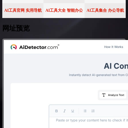
AI工具官网 实用导航
AI工具大全 智能办公
AI工具集合 办公导航
网址预览