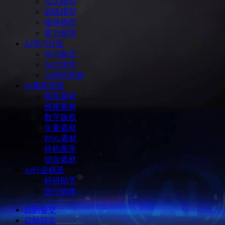
Ai大模型
训练模型
推理模型
算力租赁
Ai学习社区
学习助手
Ai大学堂
Ai研究机构
Ai素材资源
图库素材
视频素材
数字版权
矢量素材
PNG素材
样机图库
综合素材
Ai行业精选
科研助手
医疗健康
自助提交
自助软文