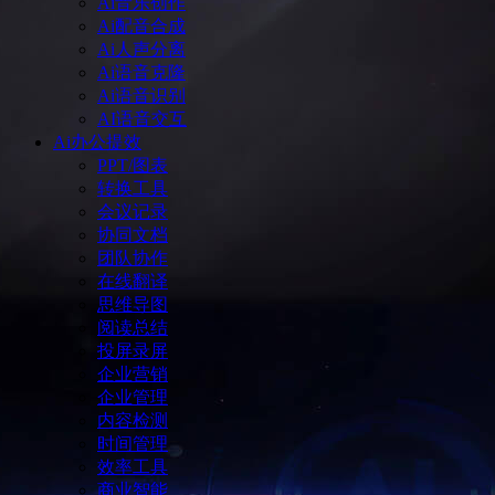
Ai音乐创作
Ai配音合成
Ai人声分离
Ai语音克隆
Ai语音识别
AI语音交互
Ai办公提效
PPT/图表
转换工具
会议记录
协同文档
团队协作
在线翻译
思维导图
阅读总结
投屏录屏
企业营销
企业管理
内容检测
时间管理
效率工具
商业智能