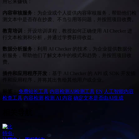
用它来赚钱：
内容审核服务
：为企业或个人提供内容审核服务，帮助他们检
测文本中是否存在抄袭、不当引用等问题，并按照项目收费。
教育培训
：开设培训课程，教授如何正确使用 AI Checker 进
行文本检测和分析，并通过学费获得收益。
数据分析服务
：利用 AI Checker 的技术，为企业提供数据分
析服务，帮助他们了解文本中的模式和趋势，并按照项目收
费。
插件和应用程序开发
：基于 AI Checker 的 API 或 SDK 开发插
件和应用程序，并将其出售给其他用户或企业。
标签：
免费站长工具
内容检测
AI检测工具
EN
人工智能内容
检查工具
内容检测
检测 AI 内容
确定文本是否由AI生成
相关导航