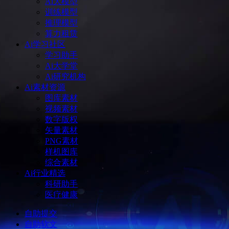
Ai大模型
训练模型
推理模型
算力租赁
Ai学习社区
学习助手
Ai大学堂
Ai研究机构
Ai素材资源
图库素材
视频素材
数字版权
矢量素材
PNG素材
样机图库
综合素材
Ai行业精选
科研助手
医疗健康
自助提交
自助软文