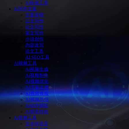
Ai绘画工具
Ai写作文案
文案营销
公文写作
论文写作
英文写作
小说创作
内容改写
论文工具
AI SEO工具
Ai视频工具
Ai视频生成
Ai视频制作
AI视频优化
AI字幕生成
AI视频换脸
AI视频总结
Ai动作捕捉
Ai视觉特效
Ai音频工具
文本转语音