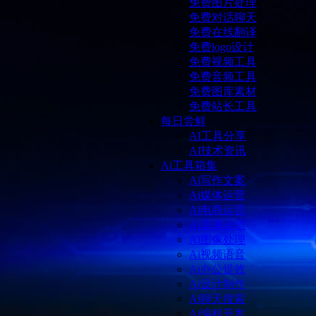
免费图片处理
免费对话聊天
免费在线翻译
免费logo设计
免费视频工具
免费音频工具
免费图库素材
免费站长工具
每日尝鲜
AI工具分享
AI技术资讯
Ai工具箱集
Ai写作文案
Ai媒体运营
Ai电商运营
AI直播运营
Ai图像处理
Ai视频语音
Ai办公提效
Ai设计制作
Ai聊天搜索
Ai编程开发