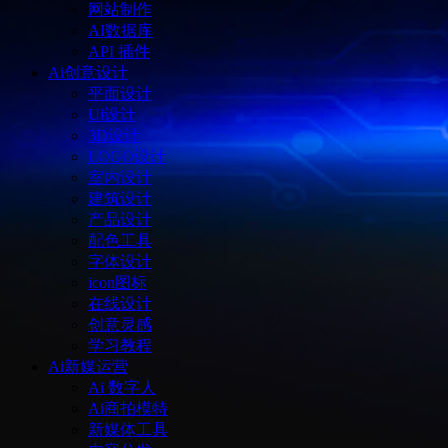
网站制作
AI数据库
API 插件
Ai创意设计
平面设计
Ui设计
3D设计
LOGO设计
室内设计
建筑设计
产品设计
配色工具
字体设计
icon图标
在线设计
创意灵感
学习教程
Ai新媒运营
Ai 数字人
Ai商拍模特
新媒体工具