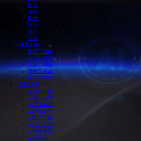
影视
游戏
购物
出行
查询
邮箱
Ai工具箱集
图片工具箱
办公工具箱
视频工具箱
音频工具箱
应用智能体
Ai图像工具
Ai绘画生图
Ai图片创作
Ai优化修复
Ai抠图抹除
Ai图片换脸
Ai无损放大
Ai漫画绘本
Ai提示词