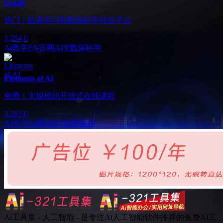
kaggle
热门！机器学习和数据科学社区平台
3,264
0
Ai教学
EN
官网APP
数据科学
Elements of AI
免费！大规模的开放式在线课程
3,202
0
AI学习
Ai教学
EN
免费课程
Ai工具集 - 人工智能 - 是专注Ai人工智能软件推荐的免费AI工