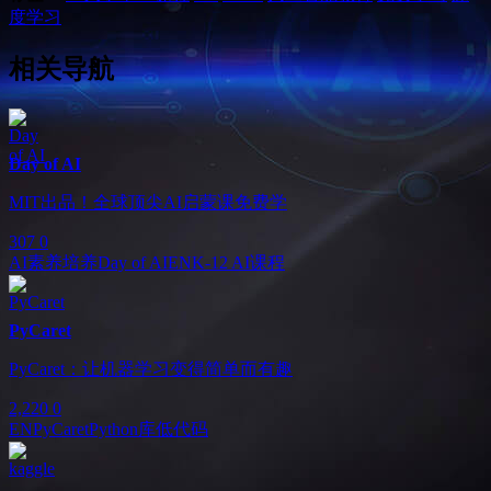
度学习
相关导航
Day of AI
MIT出品！全球顶尖AI启蒙课免费学
307
0
AI素养培养
Day of AI
EN
K-12 AI课程
PyCaret
PyCaret：让机器学习变得简单而有趣
2,220
0
EN
PyCaret
Python库
低代码