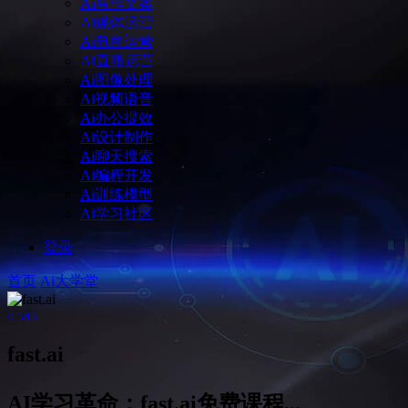
Ai写作文案
Ai媒体运营
Ai电商运营
AI直播运营
Ai图像处理
Ai视频语音
Ai办公提效
Ai设计制作
Ai聊天搜索
Ai编程开发
Ai训练模型
Ai学习社区
登录
首页
Ai大学堂
0
343
fast.ai
AI学习革命：fast.ai免费课程...