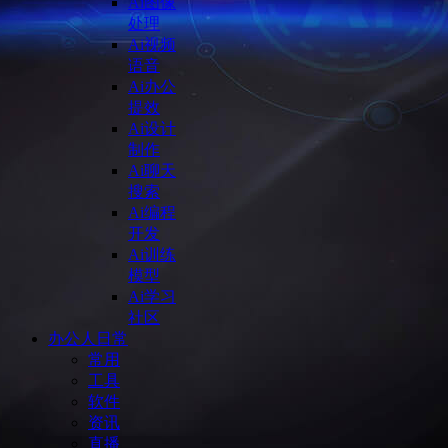
Ai图像
处理
Ai视频
语音
Ai办公
提效
Ai设计
制作
Ai聊天
搜索
Ai编程
开发
Ai训练
模型
Ai学习
社区
办公人日常
常用
工具
软件
资讯
直播