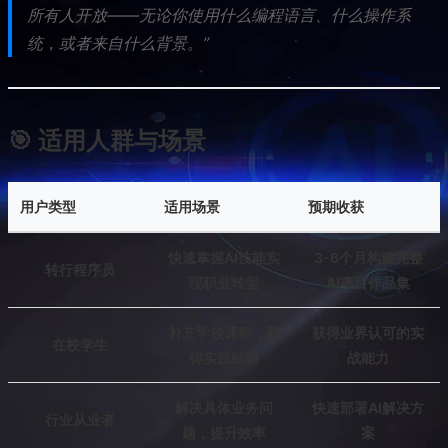
所有人开放——无论你使用什么编程语言、什么操作系
统，或者来自什么背景。”
🎯 适用人群与场景
用户类型
适用场景
预期收获
快速掌握AI技能实
3-6个月构建完整
转行程序员
现职业转型
AI项目作品集
补充学校课程，获
获得业界认可的实
在校学生
得实践经验
战能力
解决具体业务问
快速部署AI解决方
行业从业者
题，提升效率
案