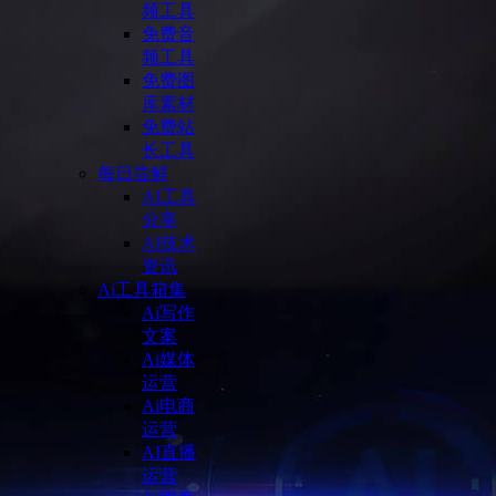
频工具
免费音
频工具
免费图
库素材
免费站
长工具
每日尝鲜
AI工具
分享
AI技术
资讯
Ai工具箱集
Ai写作
文案
Ai媒体
运营
Ai电商
运营
AI直播
运营