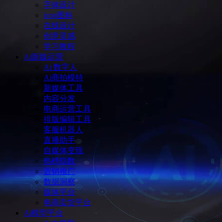
字体设计
icon图标
在线设计
创意灵感
学习教程
Ai新媒运营
Ai 数字人
Ai商拍模特
新媒体工具
内容分发
电商运营工具
排版编辑工具
客服机器人
直播助手
自媒体变现
热榜指数
营销推广
数据洞察
媒体平台
电商卖货平台
Ai模型平台