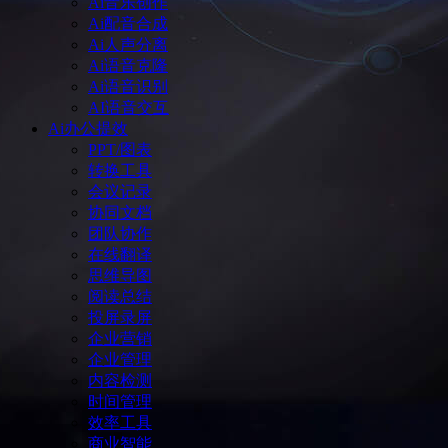
Ai音乐创作
Ai配音合成
Ai人声分离
Ai语音克隆
Ai语音识别
AI语音交互
Ai办公提效
PPT/图表
转换工具
会议记录
协同文档
团队协作
在线翻译
思维导图
阅读总结
投屏录屏
企业营销
企业管理
内容检测
时间管理
效率工具
商业智能