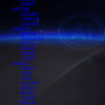
法律助手
Ai聊天搜索
Ai对话聊天
AI搜索引擎
AI女友男友
Ai编程开发
编程工具
无代码/低代码
开发平台
网站制作
AI数据库
API 插件
Ai创意设计
平面设计
Ui设计
3D设计
LOGO设计
室内设计
建筑设计
产品设计
配色工具