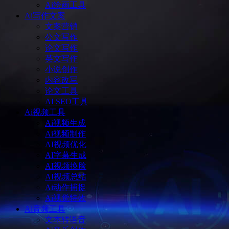
Ai绘画工具
Ai写作文案
文案营销
公文写作
论文写作
英文写作
小说创作
内容改写
论文工具
AI SEO工具
Ai视频工具
Ai视频生成
Ai视频制作
AI视频优化
AI字幕生成
AI视频换脸
AI视频总结
Ai动作捕捉
Ai视觉特效
Ai音频工具
文本转语音