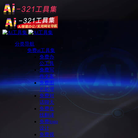
分类导航
免费ai工具集
免费办
公工具
免费写
作文案
免费图
片处理
免费对
话聊天
免费在
线翻译
免费logo
设计
免费视