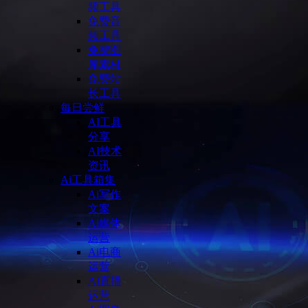
频工具
免费音
频工具
免费图
库素材
免费站
长工具
每日尝鲜
AI工具
分享
AI技术
资讯
Ai工具箱集
Ai写作
文案
Ai媒体
运营
Ai电商
运营
AI直播
运营