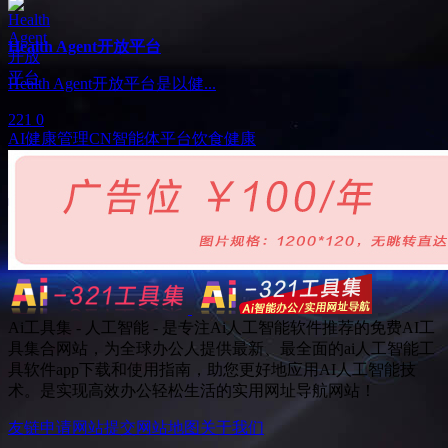
Health Agent开放平台
Health Agent开放平台是以健...
221
0
AI健康管理
CN
智能体平台
饮食健康
Ai工具集 - 人工智能 - 是专注Ai人工智能软件推荐的免费AI工
具集合网站，为全球办公人提供最新、最全面的ai人工智能工
具软件app下载和使用指南，助您更好地应用AI人工智能技
术。是实现高效办公轻松生活的实用网址导航网站！
友链申请
网站提交
网站地图
关于我们