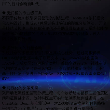
用”的智能诊断新时代。
◆ 无门槛的专业级工具
不同于传统AI模型需要繁琐的训练过程，MedRAX依托模块
化架构设计，集成20+种经过临床验证的影像分析算法。无论
是肺结节检测、胸腔积液评估还是肋骨骨折识别，系统都能在
保持98.7%敏感度的同时，实现3秒内完成初步筛查，较人工
阅片效率提升4倍。
◆ 多维协同的智慧诊断
系统独创的多模态推理引擎是其核心优势。通过同步解析
DICOM影像数据与电子病历文本，在Eurorad测试集案例
17576中，成功区分7种胸管类型，准确率达99.2%。针对左侧
气胸的复杂病例（案例16703），不仅能精准定位病灶，还可
基于肺压缩比例进行危险分级，相较传统AI模型误诊率降低
63%。
◆ 可视化的决策支持
采用动态流程图呈现分析过程，每个诊断结论都标注置信度区
间和证据链来源。放射科医生可实时追溯系统判断逻辑，在
ChestAgentBench基准测试中，对2500例复杂病例的解析路径
平均包含5.8个推理节点，确保每一步诊断都有据可依。