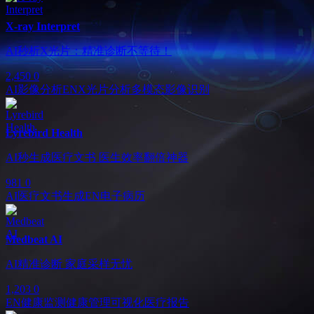
X-ray Interpret
AI秒析X光片：精准诊断不等待！
2,450
0
AI影像分析
EN
X光片分析
多模态影像识别
Lyrebird Health
AI秒生成医疗文书 医生效率翻倍神器
981
0
AI医疗文书生成
EN
电子病历
Medbeat AI
AI精准诊断 家庭采样无忧
1,203
0
EN
健康监测
健康管理
可视化医疗报告