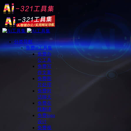
分类导航
免费ai工具集
免费办
公工具
免费写
作文案
免费图
片处理
免费对
话聊天
免费在
线翻译
免费logo
设计
免费视