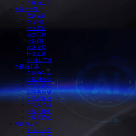
Ai绘画工具
Ai写作文案
文案营销
公文写作
论文写作
英文写作
小说创作
内容改写
论文工具
AI SEO工具
Ai视频工具
Ai视频生成
Ai视频制作
AI视频优化
AI字幕生成
AI视频换脸
AI视频总结
Ai动作捕捉
Ai视觉特效
Ai音频工具
文本转语音