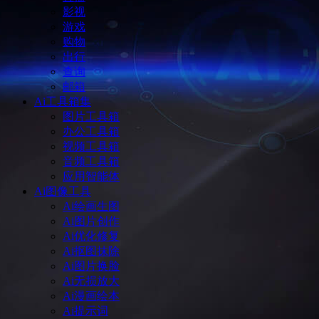
影视
游戏
购物
出行
查询
邮箱
Ai工具箱集
图片工具箱
办公工具箱
视频工具箱
音频工具箱
应用智能体
Ai图像工具
Ai绘画生图
Ai图片创作
Ai优化修复
Ai抠图抹除
Ai图片换脸
Ai无损放大
Ai漫画绘本
Ai提示词