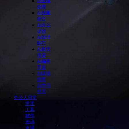
Ai图像
处理
Ai视频
语音
Ai办公
提效
Ai设计
制作
Ai聊天
搜索
Ai编程
开发
Ai训练
模型
Ai学习
社区
办公人日常
常用
工具
软件
资讯
直播