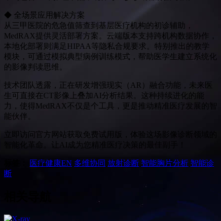
◆ 全场景应用解决方案
从三甲医院的危急值筛查到基层医疗机构的初诊辅助，
MedRAX提供灵活部署方案。云端版本支持跨机构数据协作，
本地化部署则满足HIPAA等隐私合规要求。特别推出的教学
模块，可通过模拟典型病例训练模式，帮助医学生建立系统化
的影像判读思维。
技术团队透露，正在研发增强现实（AR）融合功能，未来医
生可直接在CT影像上叠加AI分析结果。这种持续进化的能
力，使得MedRAX不仅是个工具，更是推动精准医疗发展的智
能伙伴。
立即访问官方网站获取免费试用版，体验这场影像诊断领域的
智能化革命。让AI成为您精准医疗决策的最佳副手！
标签：
医疗健康
EN
多维协同
放射诊断
智能胸片分析
智能诊
断
相关导航