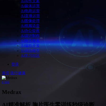
Ai写作文案
Ai媒体运营
Ai电商运营
AI直播运营
Ai图像处理
Ai视频语音
Ai办公提效
Ai设计制作
Ai聊天搜索
Ai编程开发
Ai训练模型
Ai学习社区
登录
首页
医疗健康
0
906
Medrax
AI精准解析 胸片医生零训练秒级诊断