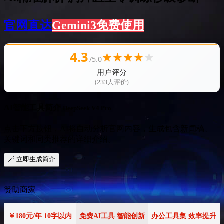
官网直达
Gemini3免费使用
4.3
★
★
★
★
★
/5.0
用户评分
(233人评价)
AI智能工具简介
DeepSeek V4 Pro
点击下方按钮，AI将自动分析官网内容，生成包含新闻稿、
关键词和同类推荐的详细介绍。
🪄 立即生成简介
赞助商家
￥180元/年 10字以内
免费AI工具 智能创新
办公工具集 效率提升