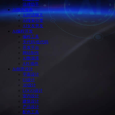
法律助手
Ai聊天搜索
Ai对话聊天
AI搜索引擎
AI女友男友
Ai编程开发
编程工具
无代码/低代码
开发平台
网站制作
AI数据库
API 插件
Ai创意设计
平面设计
Ui设计
3D设计
LOGO设计
室内设计
建筑设计
产品设计
配色工具