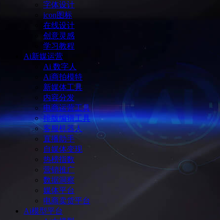
字体设计
icon图标
在线设计
创意灵感
学习教程
Ai新媒运营
Ai 数字人
Ai商拍模特
新媒体工具
内容分发
电商运营工具
排版编辑工具
客服机器人
直播助手
自媒体变现
热榜指数
营销推广
数据洞察
媒体平台
电商卖货平台
Ai模型平台