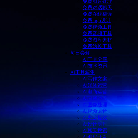
免费图片处理
免费对话聊天
免费在线翻译
免费logo设计
免费视频工具
免费音频工具
免费图库素材
免费站长工具
每日尝鲜
AI工具分享
AI技术资讯
Ai工具箱集
Ai写作文案
Ai媒体运营
Ai电商运营
AI直播运营
Ai图像处理
Ai视频语音
Ai办公提效
Ai设计制作
Ai聊天搜索
Ai编程开发