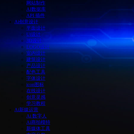
网站制作
AI数据库
API 插件
Ai创意设计
平面设计
Ui设计
3D设计
LOGO设计
室内设计
建筑设计
产品设计
配色工具
字体设计
icon图标
在线设计
创意灵感
学习教程
Ai新媒运营
Ai 数字人
Ai商拍模特
新媒体工具