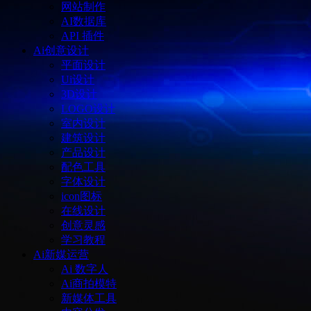
网站制作
AI数据库
API 插件
Ai创意设计
平面设计
Ui设计
3D设计
LOGO设计
室内设计
建筑设计
产品设计
配色工具
字体设计
icon图标
在线设计
创意灵感
学习教程
Ai新媒运营
Ai 数字人
Ai商拍模特
新媒体工具