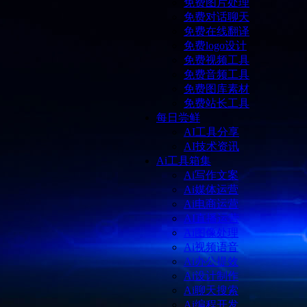
免费图片处理
免费对话聊天
免费在线翻译
免费logo设计
免费视频工具
免费音频工具
免费图库素材
免费站长工具
每日尝鲜
AI工具分享
AI技术资讯
Ai工具箱集
Ai写作文案
Ai媒体运营
Ai电商运营
AI直播运营
Ai图像处理
Ai视频语音
Ai办公提效
Ai设计制作
Ai聊天搜索
Ai编程开发