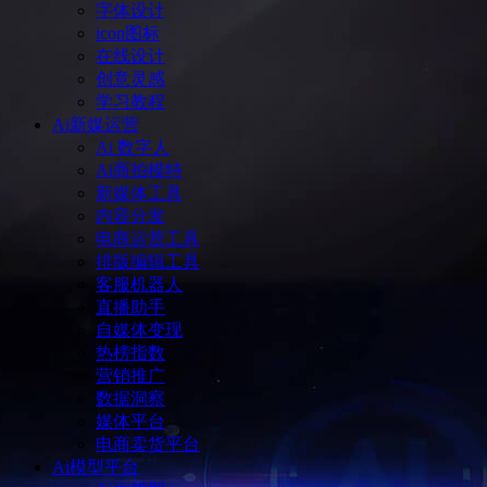
字体设计
icon图标
在线设计
创意灵感
学习教程
Ai新媒运营
Ai 数字人
Ai商拍模特
新媒体工具
内容分发
电商运营工具
排版编辑工具
客服机器人
直播助手
自媒体变现
热榜指数
营销推广
数据洞察
媒体平台
电商卖货平台
Ai模型平台