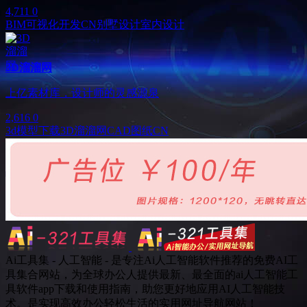
4,711
0
BIM可视化开发
CN
别墅设计
室内设计
3D溜溜网
上亿素材库，设计师的灵感源泉
2,616
0
3d模型下载
3D溜溜网
CAD图纸
CN
Ai工具集 - 人工智能 - 是专注Ai人工智能软件推荐的免费AI工
具集合网站，为全球办公人提供最新、最全面的ai人工智能工
具软件app下载和使用指南，助您更好地应用AI人工智能技
术。是实现高效办公轻松生活的实用网址导航网站！