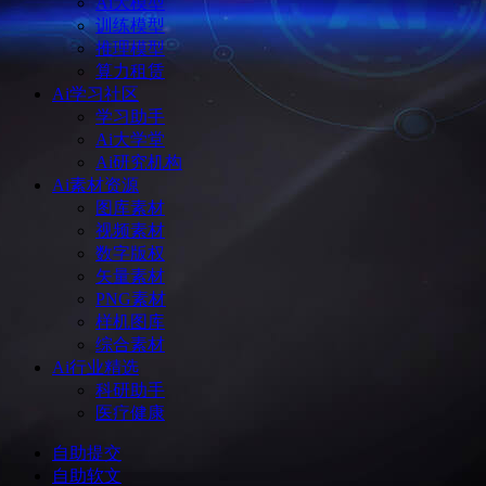
Ai大模型
训练模型
推理模型
算力租赁
Ai学习社区
学习助手
Ai大学堂
Ai研究机构
Ai素材资源
图库素材
视频素材
数字版权
矢量素材
PNG素材
样机图库
综合素材
Ai行业精选
科研助手
医疗健康
自助提交
自助软文