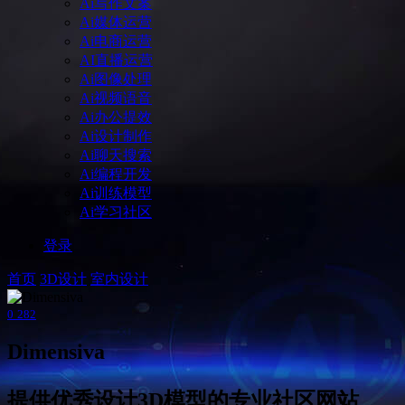
Ai写作文案
Ai媒体运营
Ai电商运营
AI直播运营
Ai图像处理
Ai视频语音
Ai办公提效
Ai设计制作
Ai聊天搜索
Ai编程开发
Ai训练模型
Ai学习社区
登录
首页
3D设计
室内设计
0
282
Dimensiva
提供优秀设计3D模型的专业社区网站