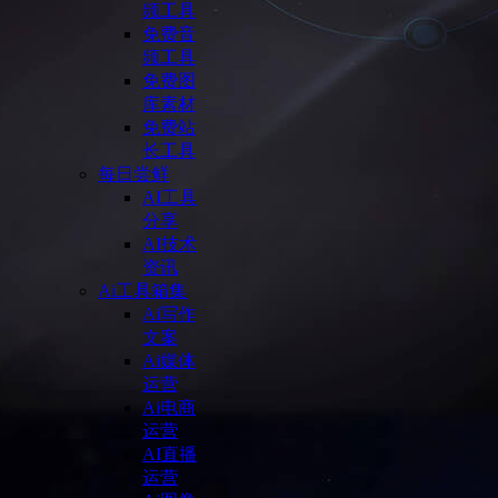
频工具
免费音
频工具
免费图
库素材
免费站
长工具
每日尝鲜
AI工具
分享
AI技术
资讯
Ai工具箱集
Ai写作
文案
Ai媒体
运营
Ai电商
运营
AI直播
运营