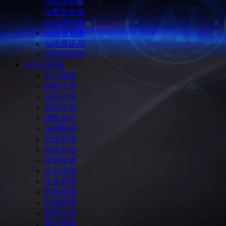
Ai音乐创作
Ai配音合成
Ai人声分离
Ai语音克隆
Ai语音识别
AI语音交互
Ai办公提效
PPT/图表
转换工具
会议记录
协同文档
团队协作
在线翻译
思维导图
阅读总结
投屏录屏
企业营销
企业管理
内容检测
时间管理
效率工具
商业智能