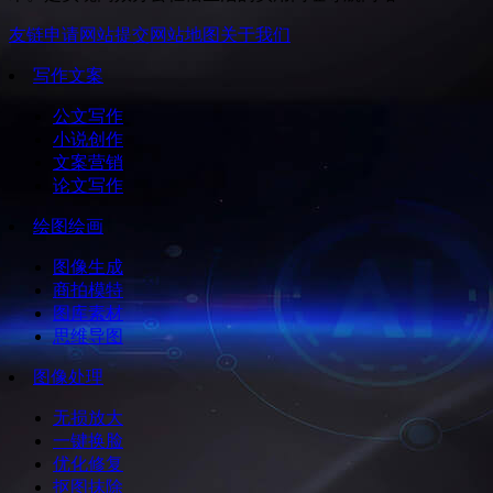
友链申请
网站提交
网站地图
关于我们
写作文案
公文写作
小说创作
文案营销
论文写作
绘图绘画
图像生成
商拍模特
图库素材
思维导图
图像处理
无损放大
一键换脸
优化修复
抠图抹除