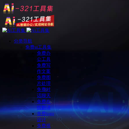
分类导航
免费ai工具集
免费办
公工具
免费写
作文案
免费图
片处理
免费对
话聊天
免费在
线翻译
免费logo
设计
免费视