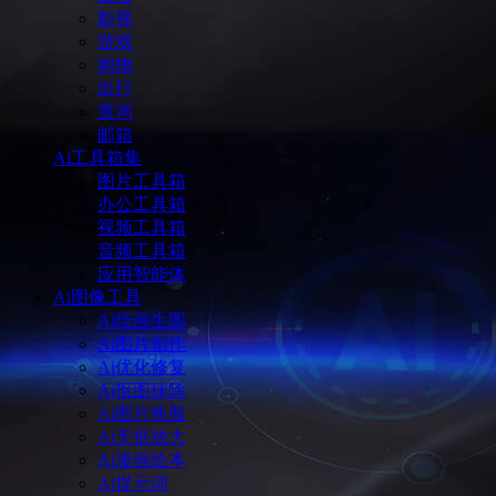
影视
游戏
购物
出行
查询
邮箱
Ai工具箱集
图片工具箱
办公工具箱
视频工具箱
音频工具箱
应用智能体
Ai图像工具
Ai绘画生图
Ai图片创作
Ai优化修复
Ai抠图抹除
Ai图片换脸
Ai无损放大
Ai漫画绘本
Ai提示词