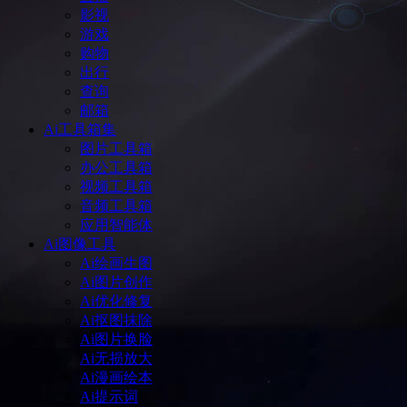
影视
游戏
购物
出行
查询
邮箱
Ai工具箱集
图片工具箱
办公工具箱
视频工具箱
音频工具箱
应用智能体
Ai图像工具
Ai绘画生图
Ai图片创作
Ai优化修复
Ai抠图抹除
Ai图片换脸
Ai无损放大
Ai漫画绘本
Ai提示词