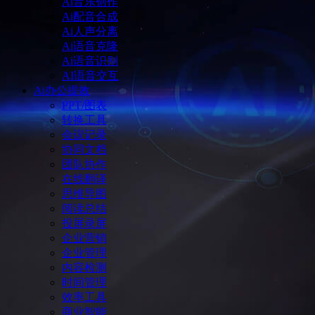
Ai音乐创作
Ai配音合成
Ai人声分离
Ai语音克隆
Ai语音识别
AI语音交互
Ai办公提效
PPT/图表
转换工具
会议记录
协同文档
团队协作
在线翻译
思维导图
阅读总结
投屏录屏
企业营销
企业管理
内容检测
时间管理
效率工具
商业智能