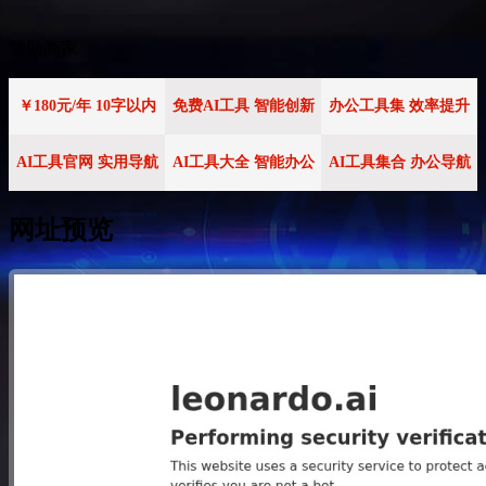
赞助商家
￥180元/年 10字以内
免费AI工具 智能创新
办公工具集 效率提升
AI工具官网 实用导航
AI工具大全 智能办公
AI工具集合 办公导航
网址预览