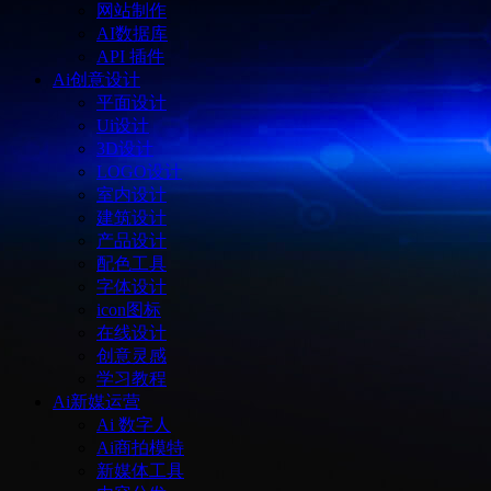
网站制作
AI数据库
API 插件
Ai创意设计
平面设计
Ui设计
3D设计
LOGO设计
室内设计
建筑设计
产品设计
配色工具
字体设计
icon图标
在线设计
创意灵感
学习教程
Ai新媒运营
Ai 数字人
Ai商拍模特
新媒体工具