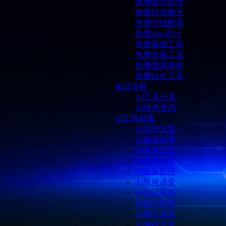
免费图片处理
免费对话聊天
免费在线翻译
免费logo设计
免费视频工具
免费音频工具
免费图库素材
免费站长工具
每日尝鲜
AI工具分享
AI技术资讯
Ai工具箱集
Ai写作文案
Ai媒体运营
Ai电商运营
AI直播运营
Ai图像处理
Ai视频语音
Ai办公提效
Ai设计制作
Ai聊天搜索
Ai编程开发