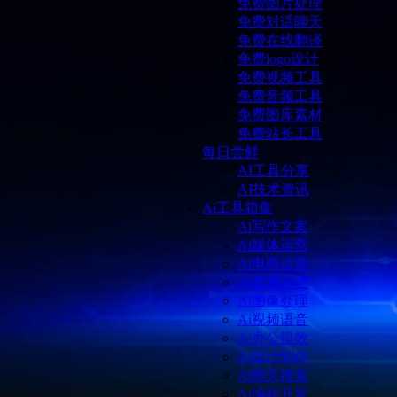
免费图片处理
免费对话聊天
免费在线翻译
免费logo设计
免费视频工具
免费音频工具
免费图库素材
免费站长工具
每日尝鲜
AI工具分享
AI技术资讯
Ai工具箱集
Ai写作文案
Ai媒体运营
Ai电商运营
AI直播运营
Ai图像处理
Ai视频语音
Ai办公提效
Ai设计制作
Ai聊天搜索
Ai编程开发