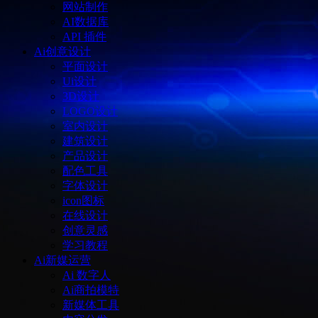
网站制作
AI数据库
API 插件
Ai创意设计
平面设计
Ui设计
3D设计
LOGO设计
室内设计
建筑设计
产品设计
配色工具
字体设计
icon图标
在线设计
创意灵感
学习教程
Ai新媒运营
Ai 数字人
Ai商拍模特
新媒体工具