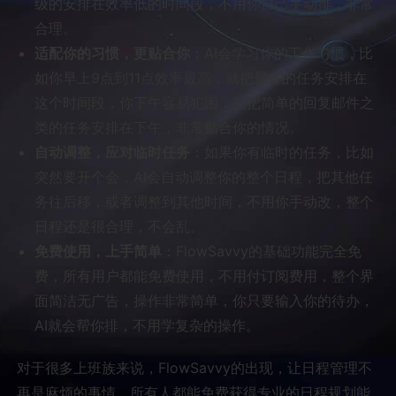
级的安排在效率低的时间段，不用你自己手动排，非常
合理。
适配你的习惯，更贴合你
：AI会学习你的工作习惯，比
如你早上9点到11点效率最高，就把最难的任务安排在
这个时间段，你下午容易犯困，就把简单的回复邮件之
类的任务安排在下午，非常贴合你的情况。
自动调整，应对临时任务
：如果你有临时的任务，比如
突然要开个会，AI会自动调整你的整个日程，把其他任
务往后移，或者调整到其他时间，不用你手动改，整个
日程还是很合理，不会乱。
免费使用，上手简单
：FlowSavvy的基础功能完全免
费，所有用户都能免费使用，不用付订阅费用，整个界
面简洁无广告，操作非常简单，你只要输入你的待办，
AI就会帮你排，不用学复杂的操作。
对于很多上班族来说，FlowSavvy的出现，让日程管理不
再是麻烦的事情，所有人都能免费获得专业的日程规划能