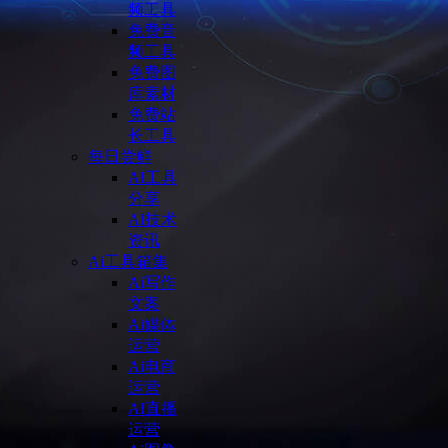
频工具
免费音
频工具
免费图
库素材
免费站
长工具
每日尝鲜
AI工具
分享
AI技术
资讯
Ai工具箱集
Ai写作
文案
Ai媒体
运营
Ai电商
运营
AI直播
运营