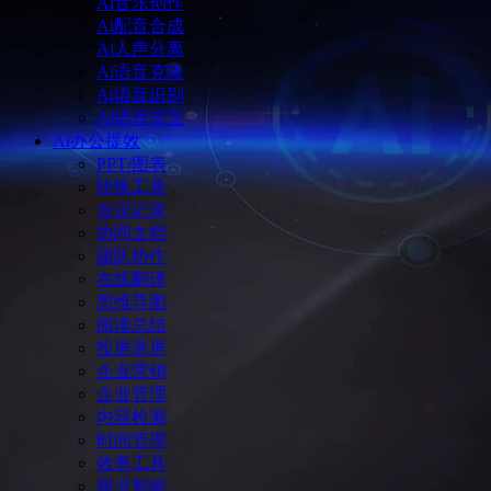
Ai音乐创作
Ai配音合成
Ai人声分离
Ai语音克隆
Ai语音识别
AI语音交互
Ai办公提效
PPT/图表
转换工具
会议记录
协同文档
团队协作
在线翻译
思维导图
阅读总结
投屏录屏
企业营销
企业管理
内容检测
时间管理
效率工具
商业智能