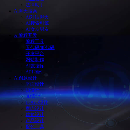
法律助手
Ai聊天搜索
Ai对话聊天
AI搜索引擎
AI女友男友
Ai编程开发
编程工具
无代码/低代码
开发平台
网站制作
AI数据库
API 插件
Ai创意设计
平面设计
Ui设计
3D设计
LOGO设计
室内设计
建筑设计
产品设计
配色工具