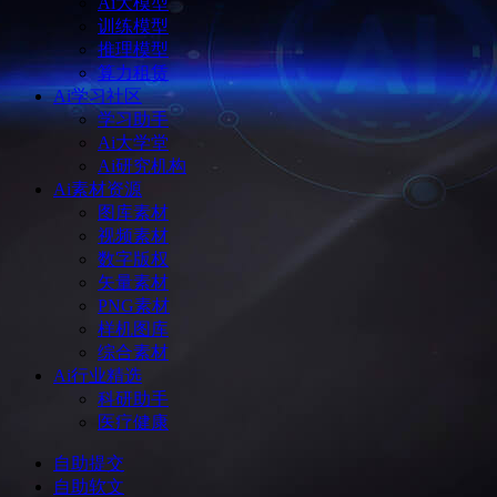
Ai大模型
训练模型
推理模型
算力租赁
Ai学习社区
学习助手
Ai大学堂
Ai研究机构
Ai素材资源
图库素材
视频素材
数字版权
矢量素材
PNG素材
样机图库
综合素材
Ai行业精选
科研助手
医疗健康
自助提交
自助软文