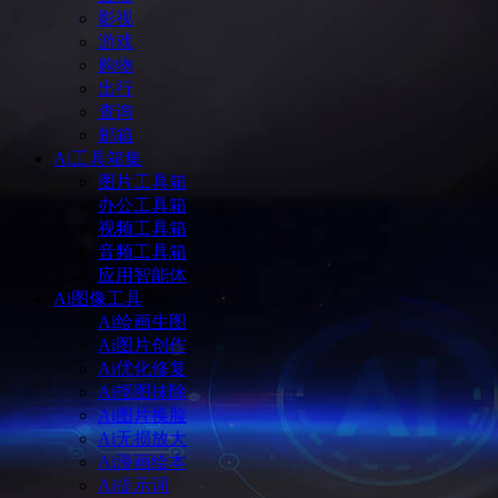
影视
游戏
购物
出行
查询
邮箱
Ai工具箱集
图片工具箱
办公工具箱
视频工具箱
音频工具箱
应用智能体
Ai图像工具
Ai绘画生图
Ai图片创作
Ai优化修复
Ai抠图抹除
Ai图片换脸
Ai无损放大
Ai漫画绘本
Ai提示词