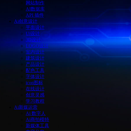
网站制作
AI数据库
API 插件
Ai创意设计
平面设计
Ui设计
3D设计
LOGO设计
室内设计
建筑设计
产品设计
配色工具
字体设计
icon图标
在线设计
创意灵感
学习教程
Ai新媒运营
Ai 数字人
Ai商拍模特
新媒体工具