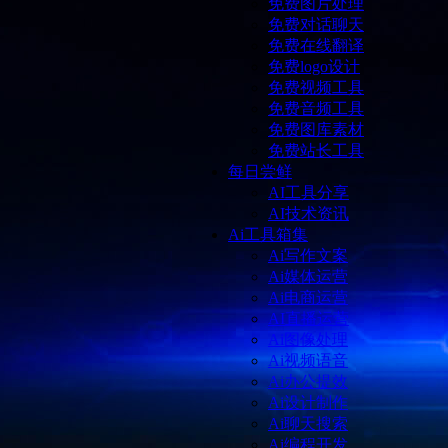
免费图片处理
免费对话聊天
免费在线翻译
免费logo设计
免费视频工具
免费音频工具
免费图库素材
免费站长工具
每日尝鲜
AI工具分享
AI技术资讯
Ai工具箱集
Ai写作文案
Ai媒体运营
Ai电商运营
AI直播运营
Ai图像处理
Ai视频语音
Ai办公提效
Ai设计制作
Ai聊天搜索
Ai编程开发