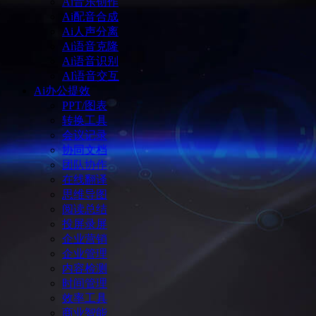
Ai音乐创作
Ai配音合成
Ai人声分离
Ai语音克隆
Ai语音识别
AI语音交互
Ai办公提效
PPT/图表
转换工具
会议记录
协同文档
团队协作
在线翻译
思维导图
阅读总结
投屏录屏
企业营销
企业管理
内容检测
时间管理
效率工具
商业智能