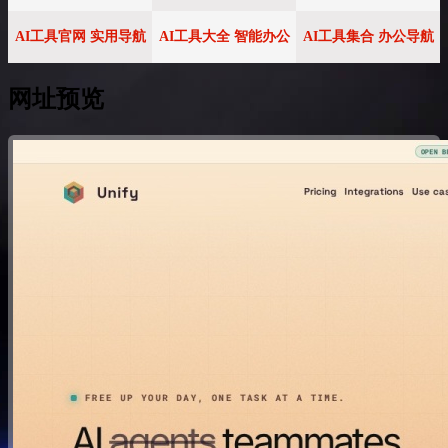
AI工具官网 实用导航
AI工具大全 智能办公
AI工具集合 办公导航
网址预览