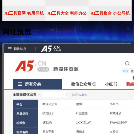
AI工具官网 实用导航
AI工具大全 智能办公
AI工具集合 办公导航
网址预览