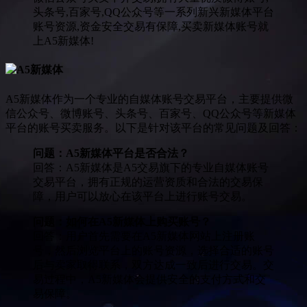
头条号,百家号,QQ公众号等一系列新兴新媒体平台
账号资源,资金安全交易有保障,买卖新媒体账号就
上A5新媒体!
A5新媒体作为一个专业的自媒体账号交易平台，主要提供微
信公众号、微博账号、头条号、百家号、QQ公众号等新媒体
平台的账号买卖服务。以下是针对该平台的常见问题及回答：
问题：A5新媒体平台是否合法？
回答：A5新媒体是A5交易旗下的专业自媒体账号
交易平台，拥有正规的运营资质和合法的交易保
障，用户可以放心在该平台上进行账号交易。
问题：如何在A5新媒体上购买账号？
回答：用户首先需要在A5新媒体网站上注册账
号，然后浏览平台上的账号资源，选择合适的账号
后与卖家取得联系，双方达成一致后进行交易。交
易过程中，A5新媒体会提供安全的支付方式和交
易保障。