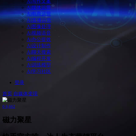
Ai写作文案
Ai媒体运营
Ai电商运营
AI直播运营
Ai图像处理
Ai视频语音
Ai办公提效
Ai设计制作
Ai聊天搜索
Ai编程开发
Ai训练模型
Ai学习社区
登录
首页
自媒体变现
0
6,662
磁力聚星