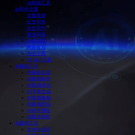
Ai绘画工具
Ai写作文案
文案营销
公文写作
论文写作
英文写作
小说创作
内容改写
论文工具
AI SEO工具
Ai视频工具
Ai视频生成
Ai视频制作
AI视频优化
AI字幕生成
AI视频换脸
AI视频总结
Ai动作捕捉
Ai视觉特效
Ai音频工具
文本转语音