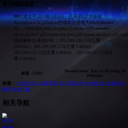
官方网站信息：
网站成立于2013年3月9日。已开启GZIP压缩。
dreamfusion3d.github.io的域名注册商为MarkMonitor
Inc.，DNS为ns-692.awsdns-22.net,ns-1622.awsdns-
10.co.uk,dns1.p05.nsone.net,dns2.p05.nsone.net,dns3.p05.ns
域名解析出来的IP有：185.199.108.153[泛播
GitHub]，185.199.109.153[泛播 GitHub]，
185.199.110.153[泛播 GitHub]，185.199.111.153[泛
播 GitHub]。
DreamFusion: Text-to-3D using 2D
标题（Title）
Diffusion
标签：
3D设计
3D
3D模型库
EN
官网APP
文本转3D
文本转3D
模型
软件下载
相关导航
SF3D