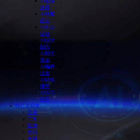
Ai图像
处理
Ai视频
语音
Ai办公
提效
Ai设计
制作
Ai聊天
搜索
Ai编程
开发
Ai训练
模型
Ai学习
社区
办公人日常
常用
工具
软件
资讯
直播