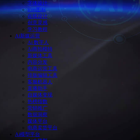
字体设计
icon图标
在线设计
创意灵感
学习教程
Ai新媒运营
Ai 数字人
Ai商拍模特
新媒体工具
内容分发
电商运营工具
排版编辑工具
客服机器人
直播助手
自媒体变现
热榜指数
营销推广
数据洞察
媒体平台
电商卖货平台
Ai模型平台