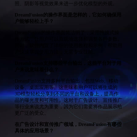
照、阴影等视觉效果来进一步优化模型的外观。
DreamFusion的操作界面是怎样的，它如何确保用
户能够轻松上手？
DreamFusion的操作界面简洁明了，采用拖拽式操
作方式，让用户可以直观地选择和调整各种参数。
同时，软件内置了详细的使用教程和示例，帮助用
户快速掌握使用方法，无需专业技能。
DreamFusion支持哪些平台输出，这些平台对于用
户来说意味着什么？
DreamFusion支持多种平台输出，包括Web、移动
设备、桌面应用等。这意味着用户可以将生成的
3D模型轻松分享到不同的平台和设备上，提高作
品的曝光度和可用性。这对于广告设计、宣传推广
等行业来说尤为重要，因为它们需要将作品展示给
更广泛的受众。
在广告设计和宣传推广领域，DreamFusion有哪些
具体的应用场景？