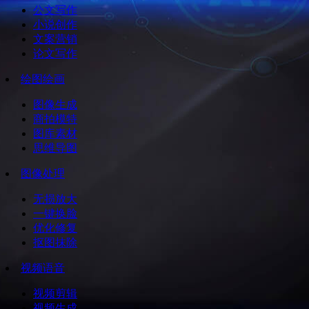
公文写作
小说创作
文案营销
论文写作
绘图绘画
图像生成
商拍模特
图库素材
思维导图
图像处理
无损放大
一键换脸
优化修复
抠图抹除
视频语音
视频剪辑
视频生成