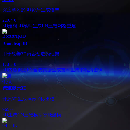
深度学习的3D资产生成模型
2,004
0
3D建模
3D模型生成
EN
三维网格重建
Bootstrap3D
用于改善3D内容创造的框架
1,582
0
3D内容创造
EN
合成数据生成技术
生成多视角图像
腾讯混元3D
开源3D生成神器10秒出模
965
0
3D生成
CN
三维模型
智能建模