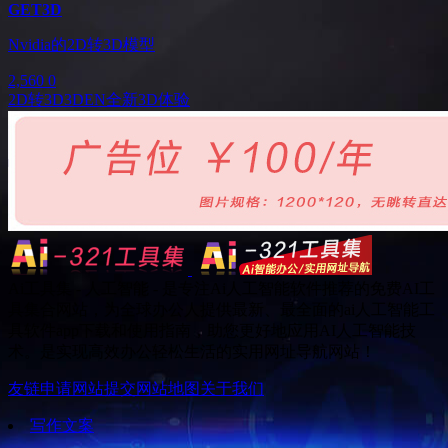
GET3D
Nvidia的2D转3D模型
2,560
0
2D转3D
3D
EN
全新3D体验
Ai工具集 - 人工智能 - 是专注Ai人工智能软件推荐的免费AI工
具集合网站，为全球办公人提供最新、最全面的ai人工智能工
具软件app下载和使用指南，助您更好地应用AI人工智能技
术。是实现高效办公轻松生活的实用网址导航网站！
友链申请
网站提交
网站地图
关于我们
写作文案