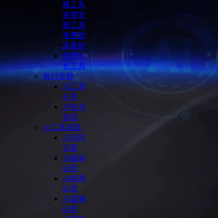
频工具
免费音
频工具
免费图
库素材
免费站
长工具
每日尝鲜
AI工具
分享
AI技术
资讯
Ai工具箱集
Ai写作
文案
Ai媒体
运营
Ai电商
运营
AI直播
运营