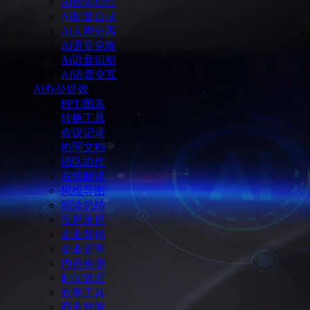
Ai音乐创作
Ai配音合成
Ai人声分离
Ai语音克隆
Ai语音识别
AI语音交互
Ai办公提效
PPT/图表
转换工具
会议记录
协同文档
团队协作
在线翻译
思维导图
阅读总结
投屏录屏
企业营销
企业管理
内容检测
时间管理
效率工具
商业智能