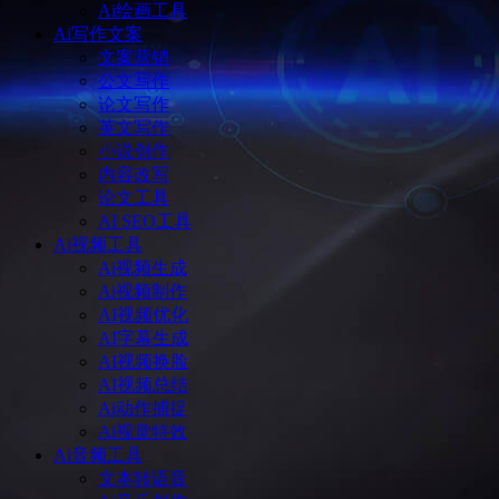
Ai绘画工具
Ai写作文案
文案营销
公文写作
论文写作
英文写作
小说创作
内容改写
论文工具
AI SEO工具
Ai视频工具
Ai视频生成
Ai视频制作
AI视频优化
AI字幕生成
AI视频换脸
AI视频总结
Ai动作捕捉
Ai视觉特效
Ai音频工具
文本转语音