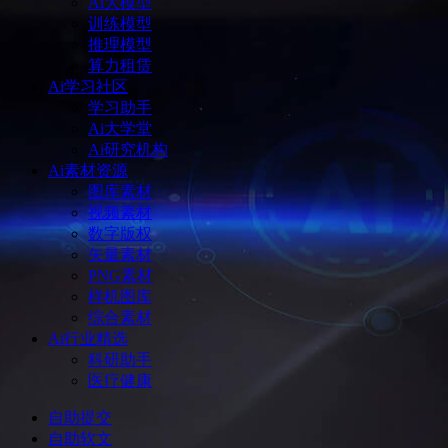
Ai大模型
训练模型
推理模型
算力租赁
Ai学习社区
学习助手
Ai大学堂
Ai研究机构
Ai素材资源
图库素材
视频素材
数字版权
矢量素材
PNG素材
样机图库
综合素材
Ai行业精选
科研助手
医疗健康
自助提交
自助软文