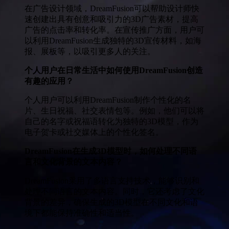
在广告设计领域，DreamFusion可以帮助设计师快
速创建出具有创意和吸引力的3D广告素材，提高
广告的点击率和转化率。在宣传推广方面，用户可
以利用DreamFusion生成独特的3D宣传材料，如海
报、展板等，以吸引更多人的关注。
个人用户在日常生活中如何使用DreamFusion创造
有趣的应用？
个人用户可以利用DreamFusion制作个性化的名
片、生日祝福、社交表情包等。例如，他们可以将
自己的名字或祝福语转化为独特的3D模型，作为
电子贺卡或社交媒体上的个性化签名。
DreamFusion在生成3D模型时，如何处理不同语
言和文化背景的文本内容？
DreamFusion采用了多语言支持技术，能够识别和
处理不同语言的文本内容。同时，它还考虑了文化
背景的差异，确保生成的3D模型在不同文化和语
境下都能保持准确性和适当性。